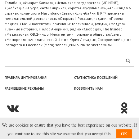
Талибан», «Имарат Кавказ», «Исламское государство» (ИГ, ИГИЛ),
Джебхад-ан-Нусра, «АУМ Синрике», «Братья-мусульмане», «Аль-Каида в
странах исламского Магриба», «Сеть», «Колумбайн». В РФ признана
нежелательной деятельность «Открытой России», издания «Проект
Медиа». СМИ-иноагентами признаны: телеканал «Дождь», «Медуза»,
«Важные истории», «Голос Америки», радио «Свобода», The Insider,
«Медиазона», ОВД-инфо. Иноагентами признаны общество/центр
«Мемориал», «Аналитический Центр Юрия Левады», Сахаровский центр.
Instagram и Facebook (Metа) запрещены в РФ за экстремизм.
ПРАВИЛА ЦИТИРОВАНИЯ
СТАТИСТИКА ПОСЕЩЕНИЙ
РАЗМЕЩЕНИЕ РЕКЛАМЫ
ПОЗВОНИТЬ НАМ
We use cookies to ensure that you have the best experience on our website. If
© ООО «Лаборатория Новоcтей», 2003—2026.
you continue to use this site we assume that you accept this.
OK