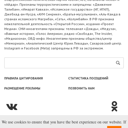
«Айдар». Признаны террористическими и запрещены: «Движение
Талибан», «Имарат Кавказ», «Исламское государство» (ИГ, ИГИЛ),
Джебхад-ан-Нусра, «АУМ Синрике», «Братья-мусульмане», «Аль-Каида в
странах исламского Магриба», «Сеть», «Колумбайн». В РФ признана
нежелательной деятельность «Открытой России», издания «Проект
Медиа». СМИ-иноагентами признаны: телеканал «Дождь», «Медуза»,
«Важные истории», «Голос Америки», радио «Свобода», The Insider,
«Медиазона», ОВД-инфо. Иноагентами признаны общество/центр
«Мемориал», «Аналитический Центр Юрия Левады», Сахаровский центр.
Instagram и Facebook (Metа) запрещены в РФ за экстремизм.
ПРАВИЛА ЦИТИРОВАНИЯ
СТАТИСТИКА ПОСЕЩЕНИЙ
РАЗМЕЩЕНИЕ РЕКЛАМЫ
ПОЗВОНИТЬ НАМ
We use cookies to ensure that you have the best experience on our website. If
© ООО «Лаборатория Новоcтей», 2003—2026.