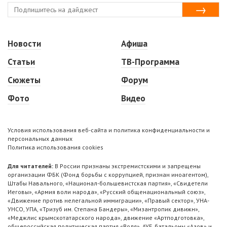
Новости
Афиша
Статьи
ТВ-Программа
Сюжеты
Форум
Фото
Видео
Условия использования веб-сайта и политика конфиденциальности и
персональных данных
Политика использования cookies
Для читателей:
В России признаны экстремистскими и запрещены
организации ФБК (Фонд борьбы с коррупцией, признан иноагентом),
Штабы Навального, «Национал-большевистская партия», «Свидетели
Иеговы», «Армия воли народа», «Русский общенациональный союз»,
«Движение против нелегальной иммиграции», «Правый сектор», УНА-
УНСО, УПА, «Тризуб им. Степана Бандеры», «Мизантропик дивижн»,
«Меджлис крымскотатарского народа», движение «Артподготовка»,
общероссийская политическая партия «Воля», АУЕ, батальоны «Азов» и