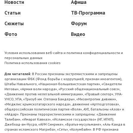
Новости
Афиша
Статьи
ТВ-Программа
Сюжеты
Форум
Фото
Видео
Условия использования веб-сайта и политика конфиденциальности и
персональных данных
Политика использования cookies
Для читателей:
В России признаны экстремистскими и запрещены
организации ФБК (Фонд борьбы с коррупцией, признан иноагентом),
Штабы Навального, «Национал-большевистская партия», «Свидетели
Иеговы», «Армия воли народа», «Русский общенациональный союз»,
«Движение против нелегальной иммиграции», «Правый сектор», УНА-
УНСО, УПА, «Тризуб им. Степана Бандеры», «Мизантропик дивижн»,
«Меджлис крымскотатарского народа», движение «Артподготовка»,
общероссийская политическая партия «Воля», АУЕ, батальоны «Азов» и
«Айдар». Признаны террористическими и запрещены: «Движение
Талибан», «Имарат Кавказ», «Исламское государство» (ИГ, ИГИЛ),
Джебхад-ан-Нусра, «АУМ Синрике», «Братья-мусульмане», «Аль-Каида в
странах исламского Магриба», «Сеть», «Колумбайн». В РФ признана