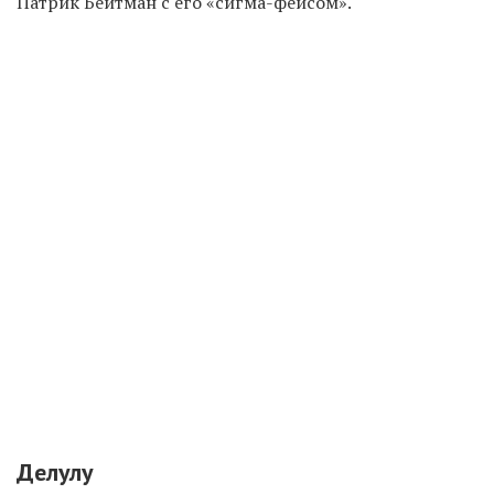
Патрик Бейтман с его
«
сигма-фейсом
»
.
Делулу