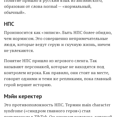
Понятие пришло в русский язык из английского,
образован от слова normal — «нормальный,
обычный».
НПС
Произносится как «энписи». Быть НПС более обидно,
чем нормисом. Это совершенно непримечательные
люди, которые ведут серую и скучную жизнь, ничем
не увлекаются.
Понятие НПС пришло из игрового сленга. Так
называют персонажей, которые не находятся под
контролем игрока. Как правило, они стоят на месте,
говорят одними и теми же репликами, пока главный
герой вершит историю.
Мэйн керектер
Это противоположность НПС. Термин main character
syndrome («синдром главного героя») стал
популярным в TikTok. Он означает человека, который