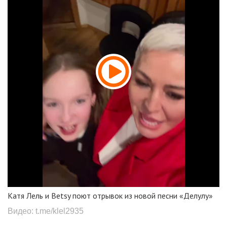
Катя Лель и Betsy поют отрывок из новой песни «Делулу»
Видео: t.me/klel2935