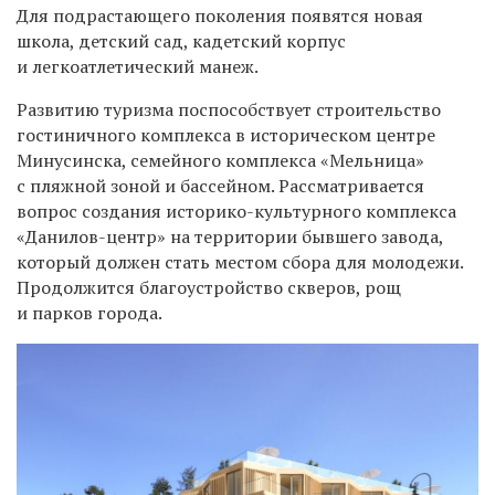
Для подрастающего поколения появятся новая
школа, детский сад, кадетский корпус
и легкоатлетический манеж.
Развитию туризма поспособствует строительство
гост
иничн
ого
комплекс
а
в историческом центре
Минусинска
, семейн
ого
комплекс
а
«Мельница»
с пляжной зоной и бассейном
. Рассматривается
вопрос создания
историко-культурн
ого
комплекс
а
«Данилов-центр» на территории бывшего завода,
который
должен стать
местом сбора для молодежи.
Продолжится благоустройство скверов, рощ
и парков города.