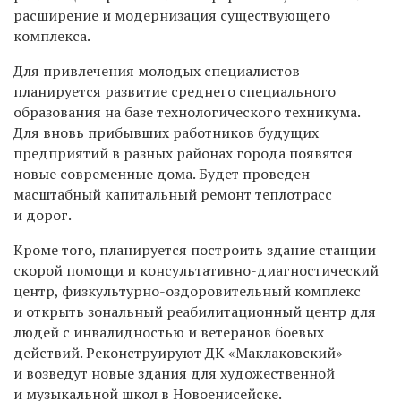
р
асшир
ение
и модерниз
ация
существующ
его
комплекс
а.
Для привлечения молодых специалистов
планируется развитие среднего специального
образования на базе технологического техникума.
Для
вновь
прибывших работников будущих
предприятий в разных районах города появятся
новые современные дома.
Будет
проведен
масштабный капитальный ремонт теплотрасс
и дорог.
Кроме того, планируется
построить
здание
станции
скорой помощи и консультативно-диагностический
центр, физкультурно-оздоровитель
ный
комплекс
и
открыть
зональн
ый
реабилитационн
ый
центр для
людей с инвалидностью и ветеранов боевых
действий. Реконструируют ДК
«
Маклаковский
»
и возведут новые здания для художественной
и музыкальной школ в Новоенисейске.