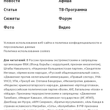
Новости
Афиша
Статьи
ТВ-Программа
Сюжеты
Форум
Фото
Видео
Условия использования веб-сайта и политика конфиденциальности и
персональных данных
Политика использования cookies
Для читателей:
В России признаны экстремистскими и запрещены
организации ФБК (Фонд борьбы с коррупцией, признан иноагентом),
Штабы Навального, «Национал-большевистская партия», «Свидетели
Иеговы», «Армия воли народа», «Русский общенациональный союз»,
«Движение против нелегальной иммиграции», «Правый сектор», УНА-
УНСО, УПА, «Тризуб им. Степана Бандеры», «Мизантропик дивижн»,
«Меджлис крымскотатарского народа», движение «Артподготовка»,
общероссийская политическая партия «Воля», АУЕ, батальоны «Азов» и
«Айдар». Признаны террористическими и запрещены: «Движение
Талибан», «Имарат Кавказ», «Исламское государство» (ИГ, ИГИЛ),
Джебхад-ан-Нусра, «АУМ Синрике», «Братья-мусульмане», «Аль-Каида в
странах исламского Магриба», «Сеть», «Колумбайн». В РФ признана