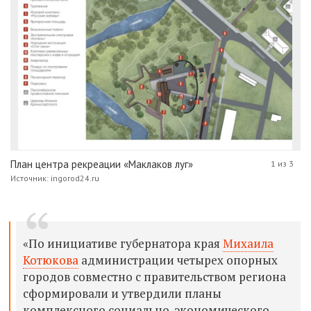
План центра рекреации «Маклаков луг»
1 из 3
Источник: ingorod24.ru
«По инициативе губернатора края
Михаила
Котюкова
администрации четырех опорных
городов совместно с правительством региона
сформировали и утвердили планы
комплексного социально-экономического