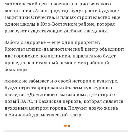
методический центр военно-патриотического
воспитания «Авангард», где будут расти будущие
защитники Отечества.
В планах строительство еще
одной
школ
ы
в Юго-Восточном районе
, которая
разгрузит существующие учебные заведения.
Забота о здоровье — еще один приоритет.
Консультативно-диагностический центр объединит
две городские поликлиники, параллельно будет
проведен капитальный ремонт межрайонной
больницы.
Ачинск не забывает и о своей истории и культуре.
Буд
у
т отреставрирован
ы объекты культурного
наследия
«Дом жилой с магазином»
, где
откроют
новый ЗАГС
, и Ка
занск
ая церковь
, котор
ая
является
духовным центром города.
Получит новую жизнь
и
Ачинский драматический театр
.