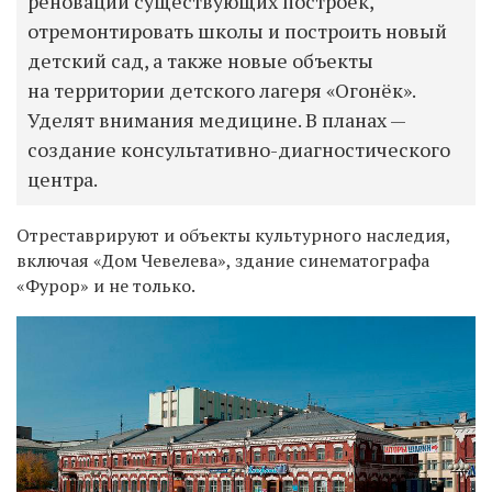
реновации существующих построек,
отремонтировать школы и построить новый
детский сад, а также новые объекты
на территории детского лагеря «Огонёк».
Уделят внимания медицине. В планах —
создание консультативно-диагностического
центра.
О
треставрируют
и
объекты культурного наследия,
включая
«
Дом Чевелева
»
, здание синематографа
«
Фурор
»
и не только.