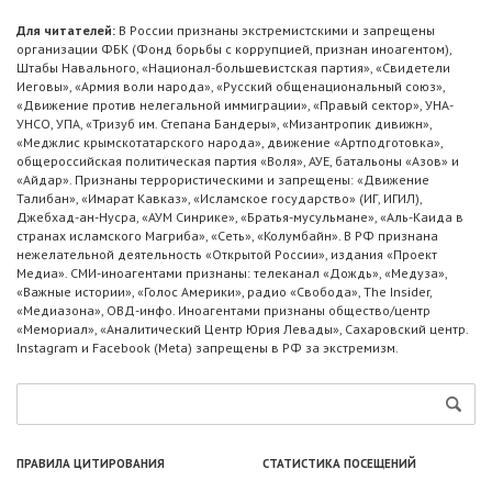
Для читателей:
В России признаны экстремистскими и запрещены
организации ФБК (Фонд борьбы с коррупцией, признан иноагентом),
Штабы Навального, «Национал-большевистская партия», «Свидетели
Иеговы», «Армия воли народа», «Русский общенациональный союз»,
«Движение против нелегальной иммиграции», «Правый сектор», УНА-
УНСО, УПА, «Тризуб им. Степана Бандеры», «Мизантропик дивижн»,
«Меджлис крымскотатарского народа», движение «Артподготовка»,
общероссийская политическая партия «Воля», АУЕ, батальоны «Азов» и
«Айдар». Признаны террористическими и запрещены: «Движение
Талибан», «Имарат Кавказ», «Исламское государство» (ИГ, ИГИЛ),
Джебхад-ан-Нусра, «АУМ Синрике», «Братья-мусульмане», «Аль-Каида в
странах исламского Магриба», «Сеть», «Колумбайн». В РФ признана
нежелательной деятельность «Открытой России», издания «Проект
Медиа». СМИ-иноагентами признаны: телеканал «Дождь», «Медуза»,
«Важные истории», «Голос Америки», радио «Свобода», The Insider,
«Медиазона», ОВД-инфо. Иноагентами признаны общество/центр
«Мемориал», «Аналитический Центр Юрия Левады», Сахаровский центр.
Instagram и Facebook (Metа) запрещены в РФ за экстремизм.
ПРАВИЛА ЦИТИРОВАНИЯ
СТАТИСТИКА ПОСЕЩЕНИЙ