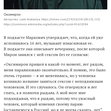
Оксимирон
Авторство: Lado Kvataniya. https://vimeo.com/229256158 (00:23), CC0,
https://commons.wikimedia.org/w/index.php?curid=91420284
В подкасте Маркович утверждает, что, когда ей уже
исполнилось 16 лет, музыкант изнасиловал ее.
В подкасте она описывает вечеринку, после которой
Мирон занялся с ней сексом без ее согласия:
«Оксимирон пришел в какой-то момент, лег рядом,
меня парализовало окончательно. Я помню, это было
очень странно — я не шевелилась, но у человека
возникло желание заняться сексом с неподвижным
человеком. И это случилось. Он отвернулся и лег
спать, а я полночи рыдала. А мой мозг мне
подкидывал, что я рыдаю, потому что ужасный
человек, который изменил своему парню
[оставшемуся в России], но я не могла сказать „нет“.