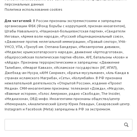
персональных данных
Политика использования cookies
Для читателей:
В России признаны экстремистскими и запрещены
организации ФБК (Фонд борьбы с коррупцией, признан иноагентом),
Штабы Навального, «Национал-большевистская партия», «Свидетели
Иеговы», «Армия воли народа», «Русский общенациональный союз»,
«Движение против нелегальной иммиграции», «Правый сектор», УНА-
УНСО, УПА, «Тризуб им. Степана Бандеры», «Мизантропик дивижн»,
«Меджлис крымскотатарского народа», движение «Артподготовка»,
общероссийская политическая партия «Воля», АУЕ, батальоны «Азов» и
«Айдар». Признаны террористическими и запрещены: «Движение
Талибан», «Имарат Кавказ», «Исламское государство» (ИГ, ИГИЛ),
Джебхад-ан-Нусра, «АУМ Синрике», «Братья-мусульмане», «Аль-Каида в
странах исламского Магриба», «Сеть», «Колумбайн». В РФ признана
нежелательной деятельность «Открытой России», издания «Проект
Медиа». СМИ-иноагентами признаны: телеканал «Дождь», «Медуза»,
«Важные истории», «Голос Америки», радио «Свобода», The Insider,
«Медиазона», ОВД-инфо. Иноагентами признаны общество/центр
«Мемориал», «Аналитический Центр Юрия Левады», Сахаровский центр.
Instagram и Facebook (Metа) запрещены в РФ за экстремизм.