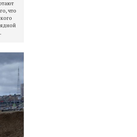
отают
го, что
ского
рядной
.