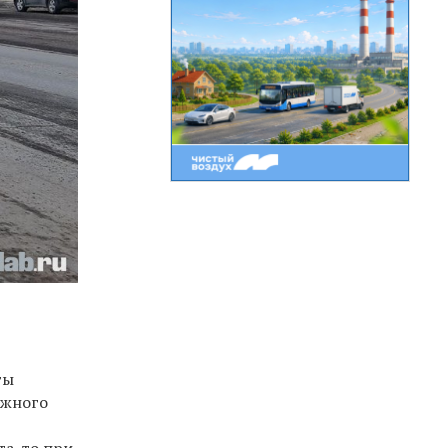
ты
ожного