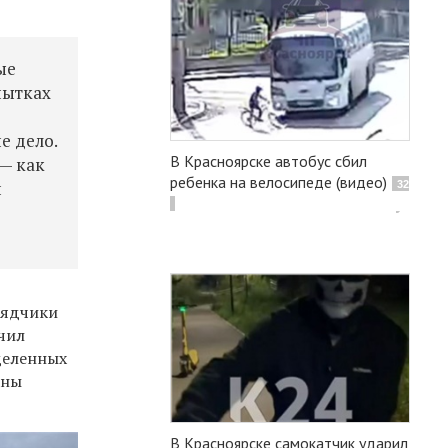
ые
пытках
е дело.
В Красноярске автобус сбил
 — как
ребенка на велосипеде (видео)
й
32
рядчики
чил
деленных
аны
В Красноярске самокатчик ударил