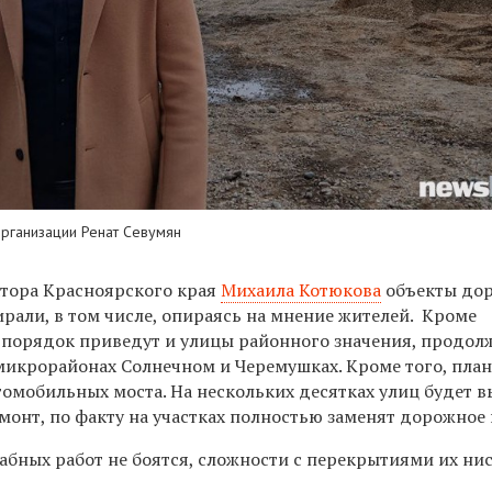
рганизации Ренат Севумян
тора Красноярского края
Михаила Котюкова
объекты до
рали, в том числе, опираясь на мнение жителей. Кроме
 порядок приведут и улицы районного значения, продол
микрорайонах Солнечном и Черемушках. Кроме того, пла
томобильных моста. На нескольких десятках улиц будет 
онт, по факту на участках полностью заменят дорожное 
абных работ не боятся, сложности с перекрытиями их ни