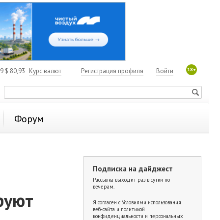
18+
19
$
80,93
Курс валют
Регистрация профиля
Войти
Форум
Подписка на дайджест
Рассылка выходит раз в сутки по
вечерам.
руют
Я согласен с
Условиями использования
веб-сайта и политикой
конфиденциальности и персональных