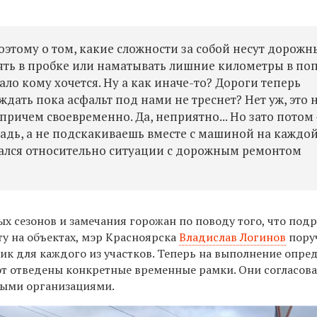
оэтому о том, какие сложности за собой несут дорожн
ять в пробке или наматывать лишние километры в по
мало кому хочется. Ну а как иначе-то? Дороги теперь
дать пока асфальт под нами не треснет? Нет уж, это н
причем своевременно. Да, неприятно... Но зато потом
ладь, а не подскакиваешь вместе с машиной на каждо
зался относительно ситуации с дорожным ремонтом
х сезонов и замечания горожан по поводу того, что под
ту на объектах, мэр Красноярска
Владислав Логинов
пору
фик для каждого из участков. Теперь на выполнение опре
т отведены конкретные временные рамки. Они согласов
ыми организациями.