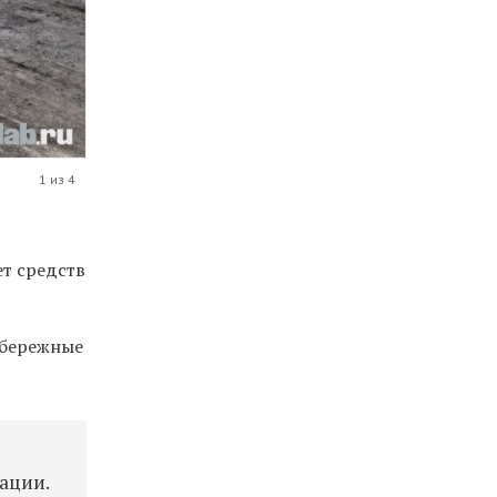
1 из 4
ет средств
обережные
ации.