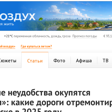
+21°C
переменная облачность, дождь, гроза
Прогноз погоды
€
93,
й воздух»
Где купаться летом?
Сюжеты
Фото
Афиша
ТВ
Статьи
е неудобства окупятся
»: какие дороги отремонти
ске в 2025 году