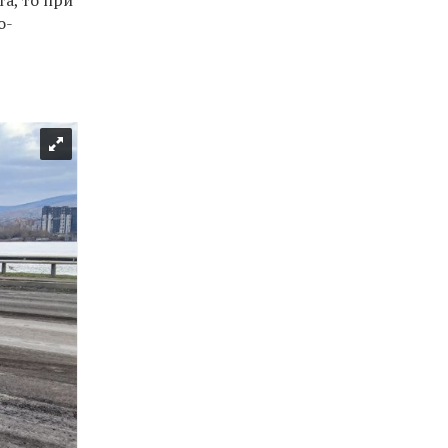
а, то при
о-