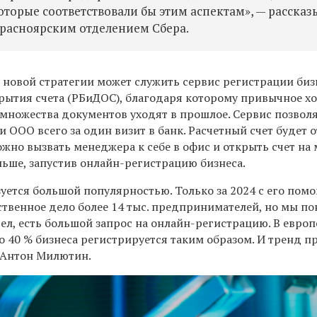
торые соответствовали бы этим аспектам», — рассказ
расноярским отделением Сбера.
новой стратегии может служить сервис регистрации биз
рытия счета (РБиДОС), благодаря которому привычное х
 множества документов уходят в прошлое. Сервис позвол
 ООО всего за один визит в банк. Расчетный счет будет 
жно вызвать менеджера к себе в офис и открыть счет на м
льше, запустив онлайн-регистрацию бизнеса.
уется большой популярностью. Только за 2024 с его по
ственное дело более 14 тыс. предпринимателей, но мы п
дел, есть большой запрос на онлайн-регистрацию. В евро
о 40 % бизнеса регистрируется таким образом. И тренд 
т Антон Милютин.