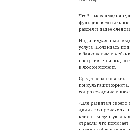
Фото: Сбер
Чтобы максимально упр
функцию в мобильное 
раздел и далее следо
Индивидуальный подхо
услуги. Появилась по
к банковским и небанк
настраивается под по
в любой момент.
Среди небанковских с
консультации юриста, 
сопровождение и даже
«Для развития своего
данные о происходящи
клиентам лучшую анал
отрасли, что помогает
на старте бизнеса, та