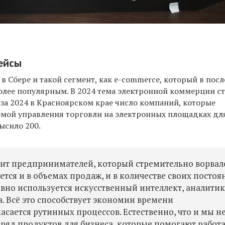
ейсы
 Сбере и такой сегмент, как e-commerce, который в пос
более популярным. В 2024 тема электронной коммерции с
, за 2024 в Красноярском крае число компаний, которые
емой управления торговли на электронных площадках дл
высило 200.
мент предпринимателей, который стремительно ворвал
ется и в объемах продаж, и в количестве своих посто
вно используется искусственный интеллект, аналитик
. Всё это способствует экономии времени
асается рутинных процессов. Естественно, что и мы н
и ряд продуктов для бизнеса, которые помогают работ