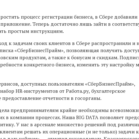
остить процесс регистрации бизнеса, в Сбере добавили 
приложение. Теперь достаточно лишь зайти в соответс
вать простым инструкциям.
д к задачам своих клиентов в Сбере распространили и 
дписка «СберБизнесПрайм», позволяющая получить досту
овским продуктам, а также к бонусам и скидкам. Подпис
требности конкретного бизнеса, изменить эту настройку 
ервисов, доступных пользователям «СберБизнес­Прайм»,
набор HR‑инструментов от Работа.ру, бухгалтерское
 предоставление отчетности в госорганы.
 дела предпринимателям крайне необходимы всевозмож
х в компании процессах. Наша BIG DATA позволяет пред
итику. У нас в арсенале множество решений под различн
 клиентам решать их операционные (и не только) задачи к
к и в дальнейшем», — отметил руководитель Красноярского