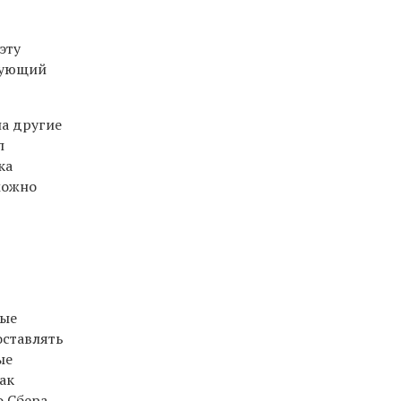
эту
твующий
на другие
п
ка
можно
ные
оставлять
ые
ак
 Сбера.