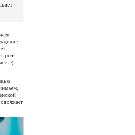
ывает
неса
ождение
яет
открыт
есте).
мощью
онимаем,
пейской
продолжает