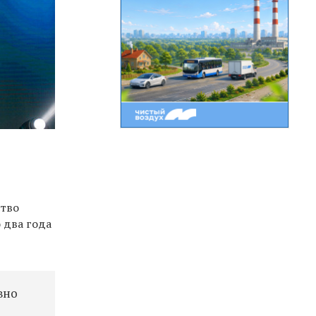
ство
 два года
вно