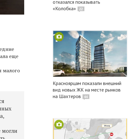
отказался показывать
«Колобка»
22
ледние
тала еще
я малого
Красноярцам показали внешний
вид новых ЖК на месте рынков
на Шахтеров
44
ся
янных
а,
е могли
ать