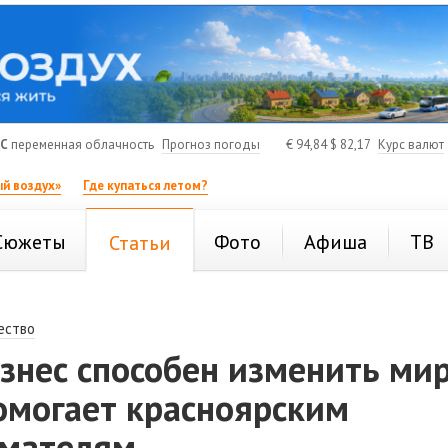
°C
переменная облачность
Прогноз погоды
€
94,84
$
82,17
Курс валют
й воздух»
Где купаться летом?
Сюжеты
Фото
Афиша
ТВ
Статьи
ество
знес способен изменить мир
омогает красноярским
мателям