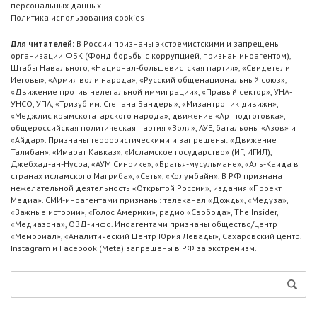
персональных данных
Политика использования cookies
Для читателей:
В России признаны экстремистскими и запрещены
организации ФБК (Фонд борьбы с коррупцией, признан иноагентом),
Штабы Навального, «Национал-большевистская партия», «Свидетели
Иеговы», «Армия воли народа», «Русский общенациональный союз»,
«Движение против нелегальной иммиграции», «Правый сектор», УНА-
УНСО, УПА, «Тризуб им. Степана Бандеры», «Мизантропик дивижн»,
«Меджлис крымскотатарского народа», движение «Артподготовка»,
общероссийская политическая партия «Воля», АУЕ, батальоны «Азов» и
«Айдар». Признаны террористическими и запрещены: «Движение
Талибан», «Имарат Кавказ», «Исламское государство» (ИГ, ИГИЛ),
Джебхад-ан-Нусра, «АУМ Синрике», «Братья-мусульмане», «Аль-Каида в
странах исламского Магриба», «Сеть», «Колумбайн». В РФ признана
нежелательной деятельность «Открытой России», издания «Проект
Медиа». СМИ-иноагентами признаны: телеканал «Дождь», «Медуза»,
«Важные истории», «Голос Америки», радио «Свобода», The Insider,
«Медиазона», ОВД-инфо. Иноагентами признаны общество/центр
«Мемориал», «Аналитический Центр Юрия Левады», Сахаровский центр.
Instagram и Facebook (Metа) запрещены в РФ за экстремизм.