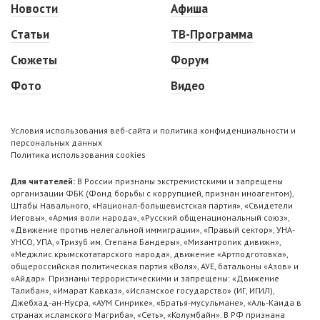
Новости
Афиша
Статьи
ТВ-Программа
Сюжеты
Форум
Фото
Видео
Условия использования веб-сайта и политика конфиденциальности и
персональных данных
Политика использования cookies
Для читателей:
В России признаны экстремистскими и запрещены
организации ФБК (Фонд борьбы с коррупцией, признан иноагентом),
Штабы Навального, «Национал-большевистская партия», «Свидетели
Иеговы», «Армия воли народа», «Русский общенациональный союз»,
«Движение против нелегальной иммиграции», «Правый сектор», УНА-
УНСО, УПА, «Тризуб им. Степана Бандеры», «Мизантропик дивижн»,
«Меджлис крымскотатарского народа», движение «Артподготовка»,
общероссийская политическая партия «Воля», АУЕ, батальоны «Азов» и
«Айдар». Признаны террористическими и запрещены: «Движение
Талибан», «Имарат Кавказ», «Исламское государство» (ИГ, ИГИЛ),
Джебхад-ан-Нусра, «АУМ Синрике», «Братья-мусульмане», «Аль-Каида в
странах исламского Магриба», «Сеть», «Колумбайн». В РФ признана