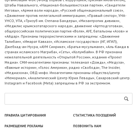
Штабы Навального, «Национал-большевистская партия», «Свидетели
Иеговы», «Армия воли народа», «Русский общенациональный союз»,
«Движение против нелегальной иммиграции», «Правый сектор», УНА-
УНСО, УПА, «Тризуб им. Степана Бандеры», «Мизантропик дивижн»,
«Меджлис крымскотатарского народа», движение «Артподготовка»,
общероссийская политическая партия «Воля», АУЕ, батальоны «Азов» и
«Айдар». Признаны террористическими и запрещены: «Движение
Талибан», «Имарат Кавказ», «Исламское государство» (ИГ, ИГИЛ),
Джебхад-ан-Нусра, «АУМ Синрике», «Братья-мусульмане», «Аль-Каида в
странах исламского Магриба», «Сеть», «Колумбайн». В РФ признана
нежелательной деятельность «Открытой России», издания «Проект
Медиа». СМИ-иноагентами признаны: телеканал «Дождь», «Медуза»,
«Важные истории», «Голос Америки», радио «Свобода», The Insider,
«Медиазона», ОВД-инфо. Иноагентами признаны общество/центр
«Мемориал», «Аналитический Центр Юрия Левады», Сахаровский центр.
Instagram и Facebook (Metа) запрещены в РФ за экстремизм.
ПРАВИЛА ЦИТИРОВАНИЯ
СТАТИСТИКА ПОСЕЩЕНИЙ
РАЗМЕЩЕНИЕ РЕКЛАМЫ
ПОЗВОНИТЬ НАМ