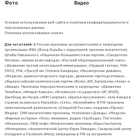
Фото
Видео
Условия использования веб-сайта и политика конфиденциальности и
персональных данных
Политика использования cookies
Для читателей:
В России признаны экстремистскими и запрещены
организации ФБК (Фонд борьбы с коррупцией, признан иноагентом),
Штабы Навального, «Национал-большевистская партия», «Свидетели
Иеговы», «Армия воли народа», «Русский общенациональный союз»,
«Движение против нелегальной иммиграции», «Правый сектор», УНА-
УНСО, УПА, «Тризуб им. Степана Бандеры», «Мизантропик дивижн»,
«Меджлис крымскотатарского народа», движение «Артподготовка»,
общероссийская политическая партия «Воля», АУЕ, батальоны «Азов» и
«Айдар». Признаны террористическими и запрещены: «Движение
Талибан», «Имарат Кавказ», «Исламское государство» (ИГ, ИГИЛ),
Джебхад-ан-Нусра, «АУМ Синрике», «Братья-мусульмане», «Аль-Каида в
странах исламского Магриба», «Сеть», «Колумбайн». В РФ признана
нежелательной деятельность «Открытой России», издания «Проект
Медиа». СМИ-иноагентами признаны: телеканал «Дождь», «Медуза»,
«Важные истории», «Голос Америки», радио «Свобода», The Insider,
«Медиазона», ОВД-инфо. Иноагентами признаны общество/центр
«Мемориал», «Аналитический Центр Юрия Левады», Сахаровский центр.
Instagram и Facebook (Metа) запрещены в РФ за экстремизм.