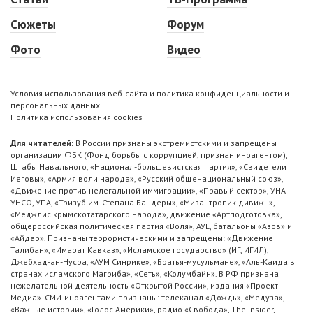
Сюжеты
Форум
Фото
Видео
Условия использования веб-сайта и политика конфиденциальности и
персональных данных
Политика использования cookies
Для читателей:
В России признаны экстремистскими и запрещены
организации ФБК (Фонд борьбы с коррупцией, признан иноагентом),
Штабы Навального, «Национал-большевистская партия», «Свидетели
Иеговы», «Армия воли народа», «Русский общенациональный союз»,
«Движение против нелегальной иммиграции», «Правый сектор», УНА-
УНСО, УПА, «Тризуб им. Степана Бандеры», «Мизантропик дивижн»,
«Меджлис крымскотатарского народа», движение «Артподготовка»,
общероссийская политическая партия «Воля», АУЕ, батальоны «Азов» и
«Айдар». Признаны террористическими и запрещены: «Движение
Талибан», «Имарат Кавказ», «Исламское государство» (ИГ, ИГИЛ),
Джебхад-ан-Нусра, «АУМ Синрике», «Братья-мусульмане», «Аль-Каида в
странах исламского Магриба», «Сеть», «Колумбайн». В РФ признана
нежелательной деятельность «Открытой России», издания «Проект
Медиа». СМИ-иноагентами признаны: телеканал «Дождь», «Медуза»,
«Важные истории», «Голос Америки», радио «Свобода», The Insider,