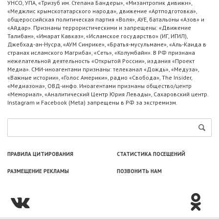
УНСО, УПА, «Тризуб им. Степана Бандеры», «Мизантропик дивижн»,
«Меджлис крымскотатарского народа», движение «Артподготовка»,
общероссийская политическая партия «Воля», АУЕ, батальоны «Азов» и
«Айдар». Признаны террористическими и запрещены: «Движение
Талибан», «Имарат Кавказ», «Исламское государство» (ИГ, ИГИЛ),
Джебхад-ан-Нусра, «АУМ Синрике», «Братья-мусульмане», «Аль-Каида в
странах исламского Магриба», «Сеть», «Колумбайн». В РФ признана
нежелательной деятельность «Открытой России», издания «Проект
Медиа». СМИ-иноагентами признаны: телеканал «Дождь», «Медуза»,
«Важные истории», «Голос Америки», радио «Свобода», The Insider,
«Медиазона», ОВД-инфо. Иноагентами признаны общество/центр
«Мемориал», «Аналитический Центр Юрия Левады», Сахаровский центр.
Instagram и Facebook (Metа) запрещены в РФ за экстремизм.
ПРАВИЛА ЦИТИРОВАНИЯ
СТАТИСТИКА ПОСЕЩЕНИЙ
РАЗМЕЩЕНИЕ РЕКЛАМЫ
ПОЗВОНИТЬ НАМ