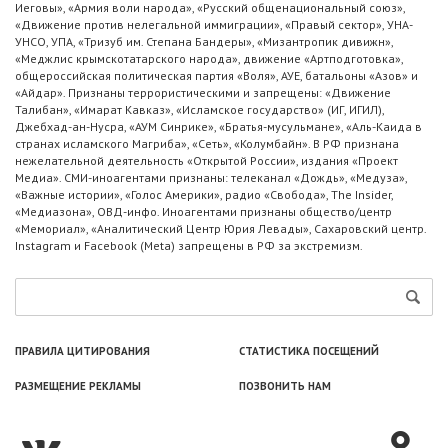
Иеговы», «Армия воли народа», «Русский общенациональный союз»,
«Движение против нелегальной иммиграции», «Правый сектор», УНА-
УНСО, УПА, «Тризуб им. Степана Бандеры», «Мизантропик дивижн»,
«Меджлис крымскотатарского народа», движение «Артподготовка»,
общероссийская политическая партия «Воля», АУЕ, батальоны «Азов» и
«Айдар». Признаны террористическими и запрещены: «Движение
Талибан», «Имарат Кавказ», «Исламское государство» (ИГ, ИГИЛ),
Джебхад-ан-Нусра, «АУМ Синрике», «Братья-мусульмане», «Аль-Каида в
странах исламского Магриба», «Сеть», «Колумбайн». В РФ признана
нежелательной деятельность «Открытой России», издания «Проект
Медиа». СМИ-иноагентами признаны: телеканал «Дождь», «Медуза»,
«Важные истории», «Голос Америки», радио «Свобода», The Insider,
«Медиазона», ОВД-инфо. Иноагентами признаны общество/центр
«Мемориал», «Аналитический Центр Юрия Левады», Сахаровский центр.
Instagram и Facebook (Metа) запрещены в РФ за экстремизм.
ПРАВИЛА ЦИТИРОВАНИЯ
СТАТИСТИКА ПОСЕЩЕНИЙ
РАЗМЕЩЕНИЕ РЕКЛАМЫ
ПОЗВОНИТЬ НАМ