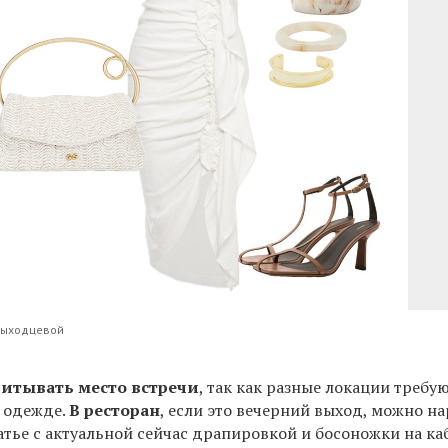
Выходцевой
итывать место встречи
, так как р
азные локации требу
 одежде.
В ресторан
, если это вечерний выход, можно н
атье с актуальной сейчас драпировкой и босоножки на ка