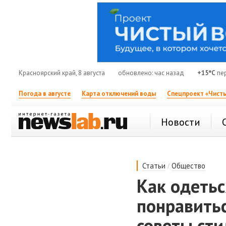
Красноярский край, 8 августа
обновлено: час назад
+15°C
пе
Погода в августе
Карта отключений воды
Спецпроект «Чисты
Новости
/
Статьи
Общество
Как одетьс
понравитьс
советы сти