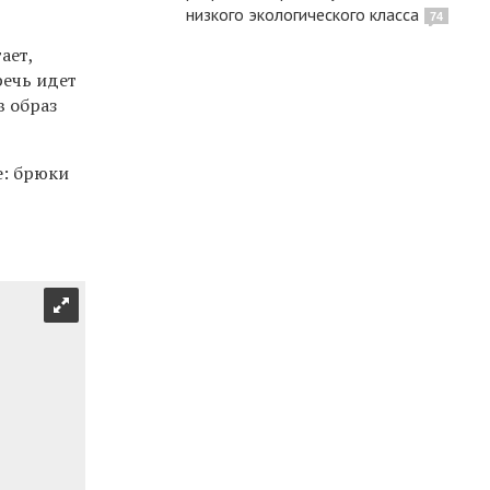
низкого экологического класса
74
ает,
речь идет
в образ
е: брюки