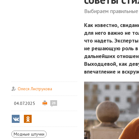
Выбираем правильные 
Как известно, свидан
для него важно не то
что надеть. Эксперты
не решающую роль в
дальнейших отношени
Выходцевой, как де
впечатление и вскруж
Олеся Листрукова
04.07.2025
28
Модные штучки