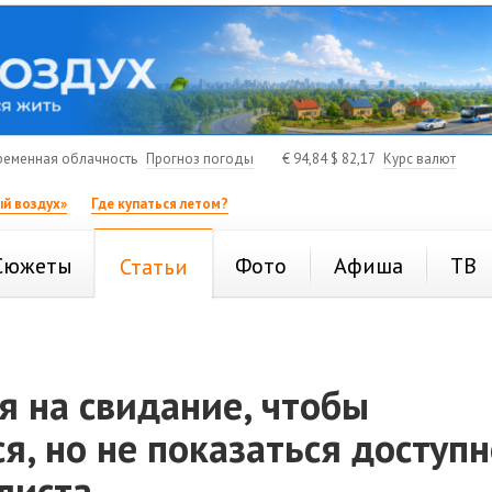
ременная облачность
Прогноз погоды
€
94,84
$
82,17
Курс валют
й воздух»
Где купаться летом?
Сюжеты
Фото
Афиша
ТВ
Статьи
я на свидание, чтобы
я, но не показаться доступн
листа