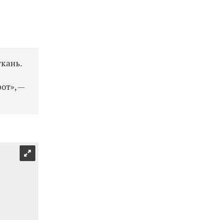
кань.
от», —