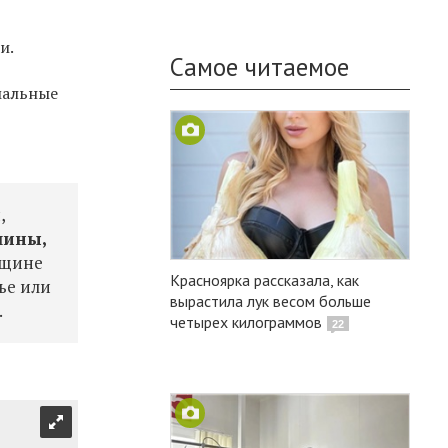
и.
Самое читаемое
емальные
,
чины,
нщине
Красноярка рассказала, как
ье или
вырастила лук весом больше
.
четырех килограммов
22