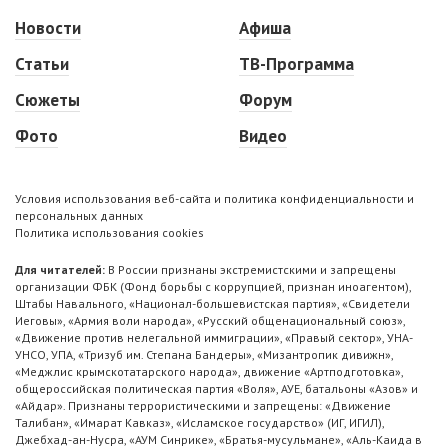
Новости
Афиша
Статьи
ТВ-Программа
Сюжеты
Форум
Фото
Видео
Условия использования веб-сайта и политика конфиденциальности и
персональных данных
Политика использования cookies
Для читателей:
В России признаны экстремистскими и запрещены
организации ФБК (Фонд борьбы с коррупцией, признан иноагентом),
Штабы Навального, «Национал-большевистская партия», «Свидетели
Иеговы», «Армия воли народа», «Русский общенациональный союз»,
«Движение против нелегальной иммиграции», «Правый сектор», УНА-
УНСО, УПА, «Тризуб им. Степана Бандеры», «Мизантропик дивижн»,
«Меджлис крымскотатарского народа», движение «Артподготовка»,
общероссийская политическая партия «Воля», АУЕ, батальоны «Азов» и
«Айдар». Признаны террористическими и запрещены: «Движение
Талибан», «Имарат Кавказ», «Исламское государство» (ИГ, ИГИЛ),
Джебхад-ан-Нусра, «АУМ Синрике», «Братья-мусульмане», «Аль-Каида в