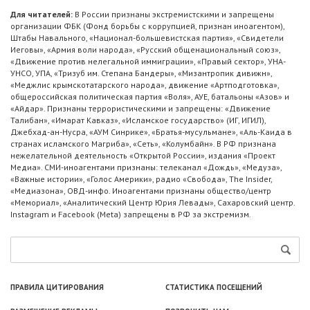
Для читателей:
В России признаны экстремистскими и запрещены
организации ФБК (Фонд борьбы с коррупцией, признан иноагентом),
Штабы Навального, «Национал-большевистская партия», «Свидетели
Иеговы», «Армия воли народа», «Русский общенациональный союз»,
«Движение против нелегальной иммиграции», «Правый сектор», УНА-
УНСО, УПА, «Тризуб им. Степана Бандеры», «Мизантропик дивижн»,
«Меджлис крымскотатарского народа», движение «Артподготовка»,
общероссийская политическая партия «Воля», АУЕ, батальоны «Азов» и
«Айдар». Признаны террористическими и запрещены: «Движение
Талибан», «Имарат Кавказ», «Исламское государство» (ИГ, ИГИЛ),
Джебхад-ан-Нусра, «АУМ Синрике», «Братья-мусульмане», «Аль-Каида в
странах исламского Магриба», «Сеть», «Колумбайн». В РФ признана
нежелательной деятельность «Открытой России», издания «Проект
Медиа». СМИ-иноагентами признаны: телеканал «Дождь», «Медуза»,
«Важные истории», «Голос Америки», радио «Свобода», The Insider,
«Медиазона», ОВД-инфо. Иноагентами признаны общество/центр
«Мемориал», «Аналитический Центр Юрия Левады», Сахаровский центр.
Instagram и Facebook (Metа) запрещены в РФ за экстремизм.
ПРАВИЛА ЦИТИРОВАНИЯ
СТАТИСТИКА ПОСЕЩЕНИЙ