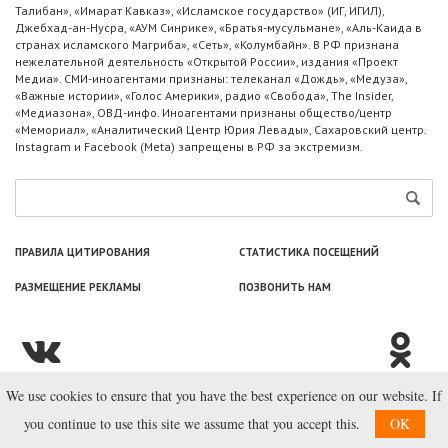
Талибан», «Имарат Кавказ», «Исламское государство» (ИГ, ИГИЛ),
Джебхад-ан-Нусра, «АУМ Синрике», «Братья-мусульмане», «Аль-Каида в
странах исламского Магриба», «Сеть», «Колумбайн». В РФ признана
нежелательной деятельность «Открытой России», издания «Проект
Медиа». СМИ-иноагентами признаны: телеканал «Дождь», «Медуза»,
«Важные истории», «Голос Америки», радио «Свобода», The Insider,
«Медиазона», ОВД-инфо. Иноагентами признаны общество/центр
«Мемориал», «Аналитический Центр Юрия Левады», Сахаровский центр.
Instagram и Facebook (Metа) запрещены в РФ за экстремизм.
ПРАВИЛА ЦИТИРОВАНИЯ
СТАТИСТИКА ПОСЕЩЕНИЙ
РАЗМЕЩЕНИЕ РЕКЛАМЫ
ПОЗВОНИТЬ НАМ
We use cookies to ensure that you have the best experience on our website. If
© ООО «Лаборатория Новоcтей», 2003—2026.
you continue to use this site we assume that you accept this.
OK