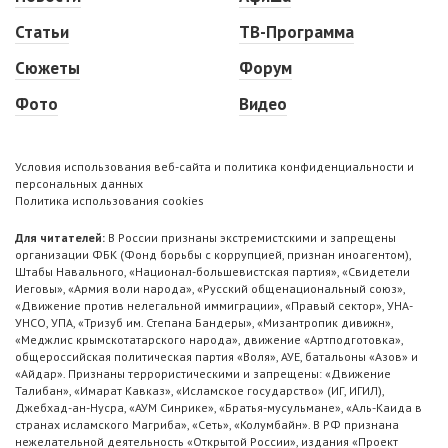
Статьи
ТВ-Программа
Сюжеты
Форум
Фото
Видео
Условия использования веб-сайта и политика конфиденциальности и
персональных данных
Политика использования cookies
Для читателей:
В России признаны экстремистскими и запрещены
организации ФБК (Фонд борьбы с коррупцией, признан иноагентом),
Штабы Навального, «Национал-большевистская партия», «Свидетели
Иеговы», «Армия воли народа», «Русский общенациональный союз»,
«Движение против нелегальной иммиграции», «Правый сектор», УНА-
УНСО, УПА, «Тризуб им. Степана Бандеры», «Мизантропик дивижн»,
«Меджлис крымскотатарского народа», движение «Артподготовка»,
общероссийская политическая партия «Воля», АУЕ, батальоны «Азов» и
«Айдар». Признаны террористическими и запрещены: «Движение
Талибан», «Имарат Кавказ», «Исламское государство» (ИГ, ИГИЛ),
Джебхад-ан-Нусра, «АУМ Синрике», «Братья-мусульмане», «Аль-Каида в
странах исламского Магриба», «Сеть», «Колумбайн». В РФ признана
нежелательной деятельность «Открытой России», издания «Проект