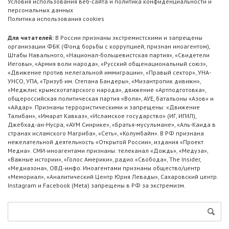
Условия использования веб-сайта и политика конфиденциальности и
персональных данных
Политика использования cookies
Для читателей:
В России признаны экстремистскими и запрещены
организации ФБК (Фонд борьбы с коррупцией, признан иноагентом),
Штабы Навального, «Национал-большевистская партия», «Свидетели
Иеговы», «Армия воли народа», «Русский общенациональный союз»,
«Движение против нелегальной иммиграции», «Правый сектор», УНА-
УНСО, УПА, «Тризуб им. Степана Бандеры», «Мизантропик дивижн»,
«Меджлис крымскотатарского народа», движение «Артподготовка»,
общероссийская политическая партия «Воля», АУЕ, батальоны «Азов» и
«Айдар». Признаны террористическими и запрещены: «Движение
Талибан», «Имарат Кавказ», «Исламское государство» (ИГ, ИГИЛ),
Джебхад-ан-Нусра, «АУМ Синрике», «Братья-мусульмане», «Аль-Каида в
странах исламского Магриба», «Сеть», «Колумбайн». В РФ признана
нежелательной деятельность «Открытой России», издания «Проект
Медиа». СМИ-иноагентами признаны: телеканал «Дождь», «Медуза»,
«Важные истории», «Голос Америки», радио «Свобода», The Insider,
«Медиазона», ОВД-инфо. Иноагентами признаны общество/центр
«Мемориал», «Аналитический Центр Юрия Левады», Сахаровский центр.
Instagram и Facebook (Metа) запрещены в РФ за экстремизм.