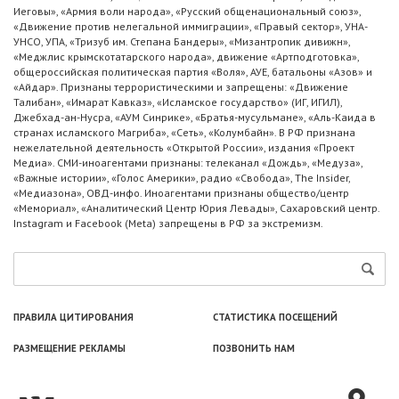
Иеговы», «Армия воли народа», «Русский общенациональный союз»,
«Движение против нелегальной иммиграции», «Правый сектор», УНА-
УНСО, УПА, «Тризуб им. Степана Бандеры», «Мизантропик дивижн»,
«Меджлис крымскотатарского народа», движение «Артподготовка»,
общероссийская политическая партия «Воля», АУЕ, батальоны «Азов» и
«Айдар». Признаны террористическими и запрещены: «Движение
Талибан», «Имарат Кавказ», «Исламское государство» (ИГ, ИГИЛ),
Джебхад-ан-Нусра, «АУМ Синрике», «Братья-мусульмане», «Аль-Каида в
странах исламского Магриба», «Сеть», «Колумбайн». В РФ признана
нежелательной деятельность «Открытой России», издания «Проект
Медиа». СМИ-иноагентами признаны: телеканал «Дождь», «Медуза»,
«Важные истории», «Голос Америки», радио «Свобода», The Insider,
«Медиазона», ОВД-инфо. Иноагентами признаны общество/центр
«Мемориал», «Аналитический Центр Юрия Левады», Сахаровский центр.
Instagram и Facebook (Metа) запрещены в РФ за экстремизм.
ПРАВИЛА ЦИТИРОВАНИЯ
СТАТИСТИКА ПОСЕЩЕНИЙ
РАЗМЕЩЕНИЕ РЕКЛАМЫ
ПОЗВОНИТЬ НАМ