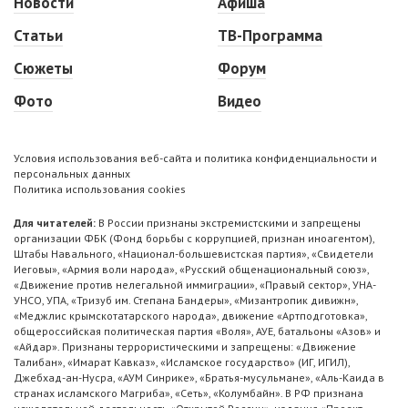
Новости
Афиша
Статьи
ТВ-Программа
Сюжеты
Форум
Фото
Видео
Условия использования веб-сайта и политика конфиденциальности и
персональных данных
Политика использования cookies
Для читателей:
В России признаны экстремистскими и запрещены
организации ФБК (Фонд борьбы с коррупцией, признан иноагентом),
Штабы Навального, «Национал-большевистская партия», «Свидетели
Иеговы», «Армия воли народа», «Русский общенациональный союз»,
«Движение против нелегальной иммиграции», «Правый сектор», УНА-
УНСО, УПА, «Тризуб им. Степана Бандеры», «Мизантропик дивижн»,
«Меджлис крымскотатарского народа», движение «Артподготовка»,
общероссийская политическая партия «Воля», АУЕ, батальоны «Азов» и
«Айдар». Признаны террористическими и запрещены: «Движение
Талибан», «Имарат Кавказ», «Исламское государство» (ИГ, ИГИЛ),
Джебхад-ан-Нусра, «АУМ Синрике», «Братья-мусульмане», «Аль-Каида в
странах исламского Магриба», «Сеть», «Колумбайн». В РФ признана