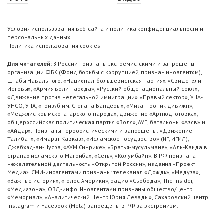
Условия использования веб-сайта и политика конфиденциальности и
персональных данных
Политика использования cookies
Для читателей:
В России признаны экстремистскими и запрещены
организации ФБК (Фонд борьбы с коррупцией, признан иноагентом),
Штабы Навального, «Национал-большевистская партия», «Свидетели
Иеговы», «Армия воли народа», «Русский общенациональный союз»,
«Движение против нелегальной иммиграции», «Правый сектор», УНА-
УНСО, УПА, «Тризуб им. Степана Бандеры», «Мизантропик дивижн»,
«Меджлис крымскотатарского народа», движение «Артподготовка»,
общероссийская политическая партия «Воля», АУЕ, батальоны «Азов» и
«Айдар». Признаны террористическими и запрещены: «Движение
Талибан», «Имарат Кавказ», «Исламское государство» (ИГ, ИГИЛ),
Джебхад-ан-Нусра, «АУМ Синрике», «Братья-мусульмане», «Аль-Каида в
странах исламского Магриба», «Сеть», «Колумбайн». В РФ признана
нежелательной деятельность «Открытой России», издания «Проект
Медиа». СМИ-иноагентами признаны: телеканал «Дождь», «Медуза»,
«Важные истории», «Голос Америки», радио «Свобода», The Insider,
«Медиазона», ОВД-инфо. Иноагентами признаны общество/центр
«Мемориал», «Аналитический Центр Юрия Левады», Сахаровский центр.
Instagram и Facebook (Metа) запрещены в РФ за экстремизм.