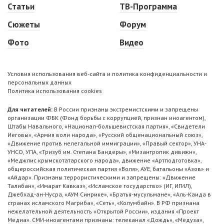
Статьи
ТВ-Программа
Сюжеты
Форум
Фото
Видео
Условия использования веб-сайта и политика конфиденциальности и
персональных данных
Политика использования cookies
Для читателей:
В России признаны экстремистскими и запрещены
организации ФБК (Фонд борьбы с коррупцией, признан иноагентом),
Штабы Навального, «Национал-большевистская партия», «Свидетели
Иеговы», «Армия воли народа», «Русский общенациональный союз»,
«Движение против нелегальной иммиграции», «Правый сектор», УНА-
УНСО, УПА, «Тризуб им. Степана Бандеры», «Мизантропик дивижн»,
«Меджлис крымскотатарского народа», движение «Артподготовка»,
общероссийская политическая партия «Воля», АУЕ, батальоны «Азов» и
«Айдар». Признаны террористическими и запрещены: «Движение
Талибан», «Имарат Кавказ», «Исламское государство» (ИГ, ИГИЛ),
Джебхад-ан-Нусра, «АУМ Синрике», «Братья-мусульмане», «Аль-Каида в
странах исламского Магриба», «Сеть», «Колумбайн». В РФ признана
нежелательной деятельность «Открытой России», издания «Проект
Медиа». СМИ-иноагентами признаны: телеканал «Дождь», «Медуза»,