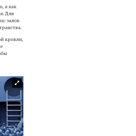
, а как
я. Для
нц-залов
транства.
й кровли,
ые
обы