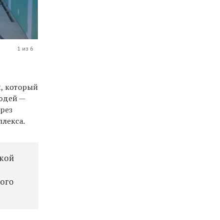
1 из 6
, который
людей —
ерез
плекса.
ской
кого