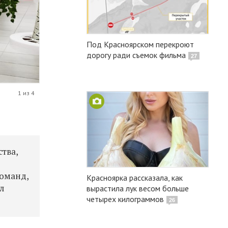
Под Красноярском перекроют
дорогу ради съемок фильма
27
1 из 4
тва,
команд,
Красноярка рассказала, как
л
вырастила лук весом больше
четырех килограммов
26