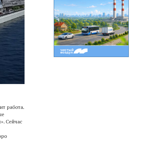
ит работа.
ые
». Сейчас
оро