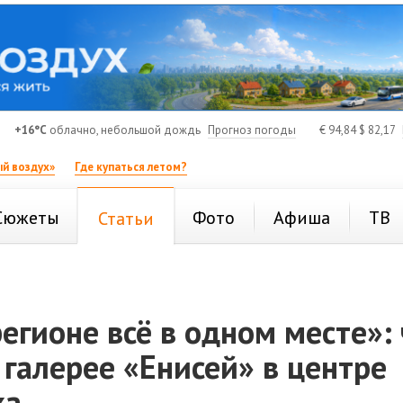
+16°C
облачно, небольшой дождь
Прогноз погоды
€
94,84
$
82,17
й воздух»
Где купаться летом?
Сюжеты
Фото
Афиша
ТВ
Статьи
регионе всё в одном месте»:
 галерее «Енисей» в центре
ка