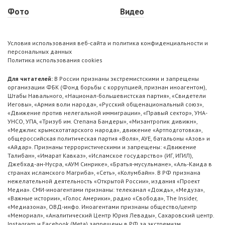
Фото
Видео
Условия использования веб-сайта и политика конфиденциальности и
персональных данных
Политика использования cookies
Для читателей:
В России признаны экстремистскими и запрещены
организации ФБК (Фонд борьбы с коррупцией, признан иноагентом),
Штабы Навального, «Национал-большевистская партия», «Свидетели
Иеговы», «Армия воли народа», «Русский общенациональный союз»,
«Движение против нелегальной иммиграции», «Правый сектор», УНА-
УНСО, УПА, «Тризуб им. Степана Бандеры», «Мизантропик дивижн»,
«Меджлис крымскотатарского народа», движение «Артподготовка»,
общероссийская политическая партия «Воля», АУЕ, батальоны «Азов» и
«Айдар». Признаны террористическими и запрещены: «Движение
Талибан», «Имарат Кавказ», «Исламское государство» (ИГ, ИГИЛ),
Джебхад-ан-Нусра, «АУМ Синрике», «Братья-мусульмане», «Аль-Каида в
странах исламского Магриба», «Сеть», «Колумбайн». В РФ признана
нежелательной деятельность «Открытой России», издания «Проект
Медиа». СМИ-иноагентами признаны: телеканал «Дождь», «Медуза»,
«Важные истории», «Голос Америки», радио «Свобода», The Insider,
«Медиазона», ОВД-инфо. Иноагентами признаны общество/центр
«Мемориал», «Аналитический Центр Юрия Левады», Сахаровский центр.
Instagram и Facebook (Metа) запрещены в РФ за экстремизм.