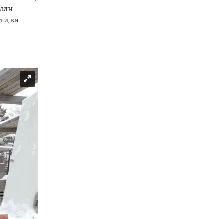
 млн
и два