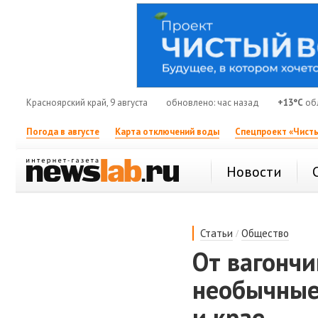
Красноярский край, 9 августа
обновлено: час назад
+13°C
об
Погода в августе
Карта отключений воды
Спецпроект «Чисты
Новости
/
Статьи
Общество
От вагончи
необычные
и крае