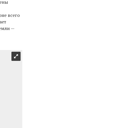
цены
ь
оне всего
ает
емли —