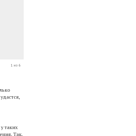
1 из 6
лько
удастся,
 у таких
ения. Так,