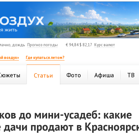
лачно, дождь
Прогноз погоды
€
94,84
$
82,17
Курс валют
й воздух»
Где купаться летом?
Сюжеты
Фото
Афиша
ТВ
Статьи
ков до мини-усадеб: какие
 дачи продают в Красноярс