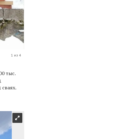
1 из 4
0 тыс.
д
 сваях.