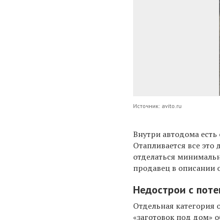
Источник: avito.ru
Внутри автодома есть 
Отапливается все это 
отделаться минимальн
продавец в описании о
Недострои с поте
Отдельная категория о
«заготовок под дом» о