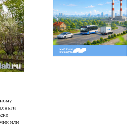
дному
 деньги
акже
омик или