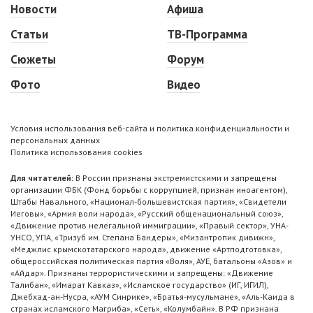
Новости
Афиша
Статьи
ТВ-Программа
Сюжеты
Форум
Фото
Видео
Условия использования веб-сайта и политика конфиденциальности и
персональных данных
Политика использования cookies
Для читателей:
В России признаны экстремистскими и запрещены
организации ФБК (Фонд борьбы с коррупцией, признан иноагентом),
Штабы Навального, «Национал-большевистская партия», «Свидетели
Иеговы», «Армия воли народа», «Русский общенациональный союз»,
«Движение против нелегальной иммиграции», «Правый сектор», УНА-
УНСО, УПА, «Тризуб им. Степана Бандеры», «Мизантропик дивижн»,
«Меджлис крымскотатарского народа», движение «Артподготовка»,
общероссийская политическая партия «Воля», АУЕ, батальоны «Азов» и
«Айдар». Признаны террористическими и запрещены: «Движение
Талибан», «Имарат Кавказ», «Исламское государство» (ИГ, ИГИЛ),
Джебхад-ан-Нусра, «АУМ Синрике», «Братья-мусульмане», «Аль-Каида в
странах исламского Магриба», «Сеть», «Колумбайн». В РФ признана