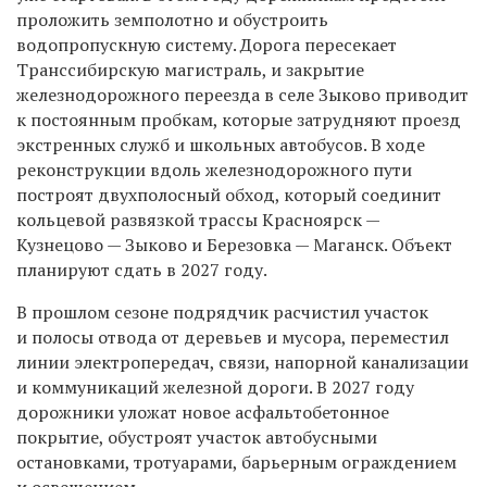
проложить земполотно и обустроить
водопропускную систему.
Дорога пересекает
Транссибирскую магистраль, и закрытие
железнодорожного переезда в селе Зыково приводит
к постоянным пробкам,
которые
затрудня
ют
проезд
экстренных служб и школьных автобусов. В ходе
реконструкции вдоль железнодорожного пути
построят двухполосный обход, который соединит
кольцевой развязкой трассы Красноярск —
Кузнецово — Зыково и Березовка — Маганск. Объект
планируют сдать в 2027 году.
В прошлом сезоне подрядчик расчистил участок
и полосы отвода от деревьев и мусора, переместил
линии электропередач, связи, напорной канализации
и коммуникаций железной дороги. В
2027
году
дорожники уложат новое асфальтобетонное
покрытие, обустроят участок автобусными
остановками, тротуарами, барьерным ограждением
и освещением.