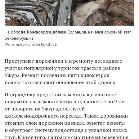
На обходе Красноярска, вблизи Солонцов, начался основной этап
реконструкции
Фото: пресс-служба КрУДора
П
риступают дорожники и к ремонту последнего
участка популярной у туристов трассы в районе
Ужура. Ремонт последних пяти километров
полностью завершит обновление
этой дороги
.
Подрядчику предстоит заменить щебеночное
покрытие на асфальтобетон на участке с 4 по 9 км —
от поворота на Ужур вдоль путей
до железнодорожного переезда.
Также
дорожники
отсыпят слои дорожной одежды, очистят кюветы
и обустроят систему водоотвода с укладкой новых
труб. Кроме того,
на трассе
смонтиру
ю
т освещение