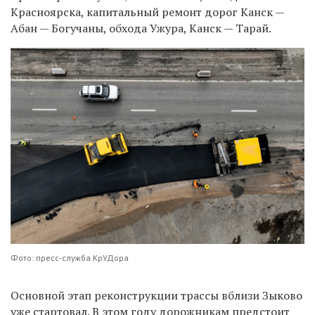
Красноярска, капитальный ремонт дорог
Канск —
Абан — Богучаны,
обхода Ужура
, Канск — Тарай.
Фото: пресс-служба КрУДора
Основной этап реконструкции трассы вблизи Зыково
уже стартовал.
В этом
году
дорожникам
предстоит