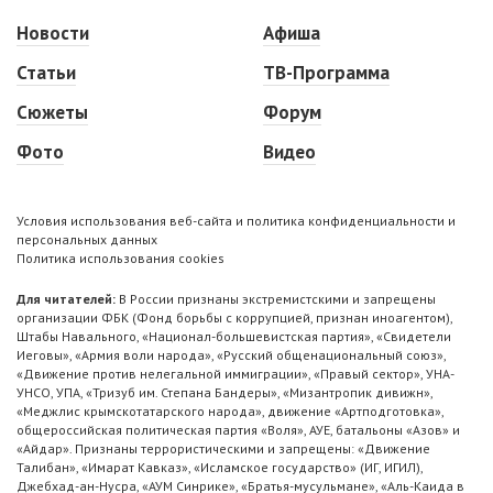
Новости
Афиша
Статьи
ТВ-Программа
Сюжеты
Форум
Фото
Видео
Условия использования веб-сайта и политика конфиденциальности и
персональных данных
Политика использования cookies
Для читателей:
В России признаны экстремистскими и запрещены
организации ФБК (Фонд борьбы с коррупцией, признан иноагентом),
Штабы Навального, «Национал-большевистская партия», «Свидетели
Иеговы», «Армия воли народа», «Русский общенациональный союз»,
«Движение против нелегальной иммиграции», «Правый сектор», УНА-
УНСО, УПА, «Тризуб им. Степана Бандеры», «Мизантропик дивижн»,
«Меджлис крымскотатарского народа», движение «Артподготовка»,
общероссийская политическая партия «Воля», АУЕ, батальоны «Азов» и
«Айдар». Признаны террористическими и запрещены: «Движение
Талибан», «Имарат Кавказ», «Исламское государство» (ИГ, ИГИЛ),
Джебхад-ан-Нусра, «АУМ Синрике», «Братья-мусульмане», «Аль-Каида в