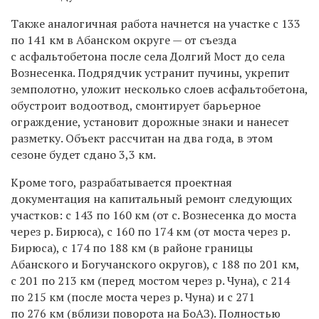
Также
аналогичная работа начнется на участке с 133
по 141 км в Абанском округе — от съезда
с асфальтобетона после села Долгий Мост до села
Вознесенка. Подрядчик устранит пучины, укрепит
земполотно, уложит несколько слоев асфальтобетона,
обустроит водоотвод, смонтирует барьерное
ограждение, установит дорожные знаки и нанесет
разметку. Объект рассчитан на два года, в этом
сезоне будет сдано 3,3 км.
Кроме того, разрабатывается проектная
документация на капитальный ремонт следующих
участков: с 143 по 160 км (от с. Вознесенка до моста
через р. Бирюса), с 160 по 174 км (от моста через р.
Бирюса), с 174 по 188 км (в районе границы
Абанского и Богучанского округов), с 188 по 201 км,
с 201 по 213 км (перед мостом через р. Чуна), с 214
по 215 км (после моста через р. Чуна) и с 271
по 276 км (вблизи поворота на БоАЗ). Полностью