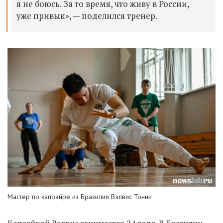
я не боюсь. За то время, что живу в России,
уже привык», — поделился тренер.
Мастер по капоэйре из Бразилии Вэлвис Тонни
К
апо
эй
р
ой
Вэлвис
занима
ется
24 года.
В Бразилии