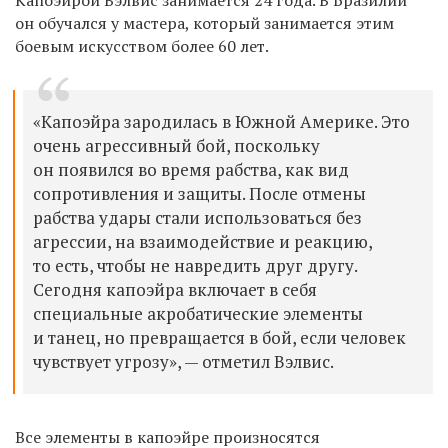
он
обучался
у мастера, который занимается
этим
боевым искусством
более 60 лет.
«К
апо
эй
ра
зародилась в Южной Америке. Это
очень агрессивный бой, поскольку
он появился
во время рабства, как вид
сопротивления и защиты. После отмены
рабства удары стали использоваться
без
агрессии, на взаимодействие и реакцию,
то есть, чтобы не навредить друг другу.
Сегодня капоэйра включает в себя
специальные акробатические элементы
и танец, н
о
превращается в бой, если человек
чувствует угрозу», —
отметил Вэлвис.
В
се элементы в капоэйре произносятся