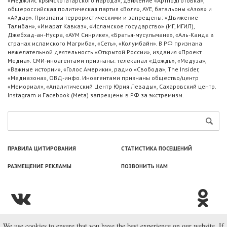
«Меджлис крымскотатарского народа», движение «Артподготовка»,
общероссийская политическая партия «Воля», АУЕ, батальоны «Азов» и
«Айдар». Признаны террористическими и запрещены: «Движение
Талибан», «Имарат Кавказ», «Исламское государство» (ИГ, ИГИЛ),
Джебхад-ан-Нусра, «АУМ Синрике», «Братья-мусульмане», «Аль-Каида в
странах исламского Магриба», «Сеть», «Колумбайн». В РФ признана
нежелательной деятельность «Открытой России», издания «Проект
Медиа». СМИ-иноагентами признаны: телеканал «Дождь», «Медуза»,
«Важные истории», «Голос Америки», радио «Свобода», The Insider,
«Медиазона», ОВД-инфо. Иноагентами признаны общество/центр
«Мемориал», «Аналитический Центр Юрия Левады», Сахаровский центр.
Instagram и Facebook (Metа) запрещены в РФ за экстремизм.
ПРАВИЛА ЦИТИРОВАНИЯ
СТАТИСТИКА ПОСЕЩЕНИЙ
РАЗМЕЩЕНИЕ РЕКЛАМЫ
ПОЗВОНИТЬ НАМ
We use cookies to ensure that you have the best experience on our website. If
© ООО «Лаборатория Новоcтей», 2003—2026.