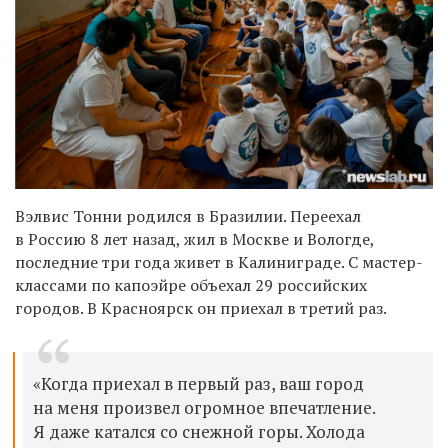
Вэлвис Тонни родился
в
Бразилии
.
Переехал
в Росси
ю
8 лет
назад
,
жил в Москве и Вологде,
последние
три года
жив
ет
в Калиниграде.
С
мастер-
классами
по капоэйре
объехал 29 российских
городов.
В Красноярск он приехал в третий раз.
«
Когда приехал в первый раз, ваш город
на меня произвел огромное впечатление.
Я даже катался со снежной горы. Холода