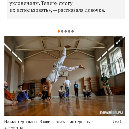
уклонениям.
Теперь смогу
их использовать
», — рассказал
а
девочка.
На мастер-классе Вэлвис показал интересные
1 из 5
элементы