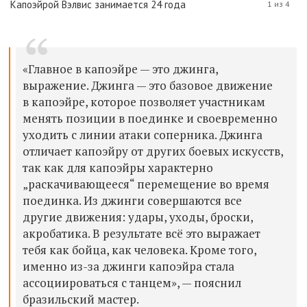
Капоэйрой Вэлвис занимается 24 года
1 из 4
«Г
лавное в капо
эй
ре — это
джинга,
выражение. Джинга —
это
базовое движение
в капоэйре,
которое позволяет
участникам
менять позиции в поединке и своевременно
уходить с линии атаки соперника. Джинга
отличает капоэйру от других боевых искусств,
так как для капоэйры характерно
„раскачивающееся“ перемещение во время
поединка. Из джинги совершаются все
другие движения: удары, уходы, броски,
акробатика.
В результате всё это выражает
тебя как бойца, как человека.
Кроме того,
именно из-за джинги капо
эй
ра стала
ассоциироваться с танцем», —
пояснил
бразильский мастер.