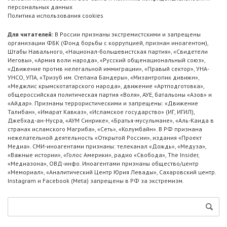
персональных данных
Политика использования cookies
Для читателей:
В России признаны экстремистскими и запрещены
организации ФБК (Фонд борьбы с коррупцией, признан иноагентом),
Штабы Навального, «Национал-большевистская партия», «Свидетели
Иеговы», «Армия воли народа», «Русский общенациональный союз»,
«Движение против нелегальной иммиграции», «Правый сектор», УНА-
УНСО, УПА, «Тризуб им. Степана Бандеры», «Мизантропик дивижн»,
«Меджлис крымскотатарского народа», движение «Артподготовка»,
общероссийская политическая партия «Воля», АУЕ, батальоны «Азов» и
«Айдар». Признаны террористическими и запрещены: «Движение
Талибан», «Имарат Кавказ», «Исламское государство» (ИГ, ИГИЛ),
Джебхад-ан-Нусра, «АУМ Синрике», «Братья-мусульмане», «Аль-Каида в
странах исламского Магриба», «Сеть», «Колумбайн». В РФ признана
нежелательной деятельность «Открытой России», издания «Проект
Медиа». СМИ-иноагентами признаны: телеканал «Дождь», «Медуза»,
«Важные истории», «Голос Америки», радио «Свобода», The Insider,
«Медиазона», ОВД-инфо. Иноагентами признаны общество/центр
«Мемориал», «Аналитический Центр Юрия Левады», Сахаровский центр.
Instagram и Facebook (Metа) запрещены в РФ за экстремизм.