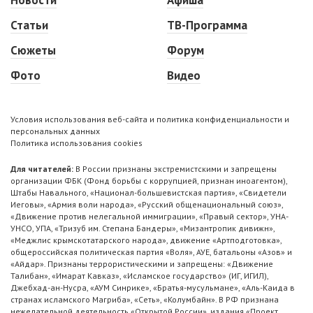
Статьи
ТВ-Программа
Сюжеты
Форум
Фото
Видео
Условия использования веб-сайта и политика конфиденциальности и
персональных данных
Политика использования cookies
Для читателей:
В России признаны экстремистскими и запрещены
организации ФБК (Фонд борьбы с коррупцией, признан иноагентом),
Штабы Навального, «Национал-большевистская партия», «Свидетели
Иеговы», «Армия воли народа», «Русский общенациональный союз»,
«Движение против нелегальной иммиграции», «Правый сектор», УНА-
УНСО, УПА, «Тризуб им. Степана Бандеры», «Мизантропик дивижн»,
«Меджлис крымскотатарского народа», движение «Артподготовка»,
общероссийская политическая партия «Воля», АУЕ, батальоны «Азов» и
«Айдар». Признаны террористическими и запрещены: «Движение
Талибан», «Имарат Кавказ», «Исламское государство» (ИГ, ИГИЛ),
Джебхад-ан-Нусра, «АУМ Синрике», «Братья-мусульмане», «Аль-Каида в
странах исламского Магриба», «Сеть», «Колумбайн». В РФ признана
нежелательной деятельность «Открытой России», издания «Проект