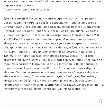
Условия использования веб-сайта и политика конфиденциальности и
персональных данных
Политика использования cookies
Для читателей:
В России признаны экстремистскими и запрещены
организации ФБК (Фонд борьбы с коррупцией, признан иноагентом),
Штабы Навального, «Национал-большевистская партия», «Свидетели
Иеговы», «Армия воли народа», «Русский общенациональный союз»,
«Движение против нелегальной иммиграции», «Правый сектор», УНА-
УНСО, УПА, «Тризуб им. Степана Бандеры», «Мизантропик дивижн»,
«Меджлис крымскотатарского народа», движение «Артподготовка»,
общероссийская политическая партия «Воля», АУЕ, батальоны «Азов» и
«Айдар». Признаны террористическими и запрещены: «Движение
Талибан», «Имарат Кавказ», «Исламское государство» (ИГ, ИГИЛ),
Джебхад-ан-Нусра, «АУМ Синрике», «Братья-мусульмане», «Аль-Каида в
странах исламского Магриба», «Сеть», «Колумбайн». В РФ признана
нежелательной деятельность «Открытой России», издания «Проект
Медиа». СМИ-иноагентами признаны: телеканал «Дождь», «Медуза»,
«Важные истории», «Голос Америки», радио «Свобода», The Insider,
«Медиазона», ОВД-инфо. Иноагентами признаны общество/центр
«Мемориал», «Аналитический Центр Юрия Левады», Сахаровский центр.
Instagram и Facebook (Metа) запрещены в РФ за экстремизм.