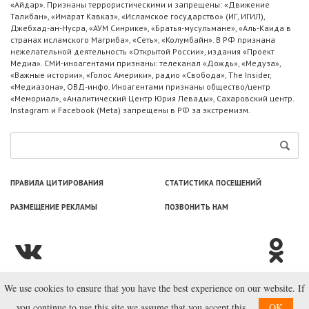
«Айдар». Признаны террористическими и запрещены: «Движение
Талибан», «Имарат Кавказ», «Исламское государство» (ИГ, ИГИЛ),
Джебхад-ан-Нусра, «АУМ Синрике», «Братья-мусульмане», «Аль-Каида в
странах исламского Магриба», «Сеть», «Колумбайн». В РФ признана
нежелательной деятельность «Открытой России», издания «Проект
Медиа». СМИ-иноагентами признаны: телеканал «Дождь», «Медуза»,
«Важные истории», «Голос Америки», радио «Свобода», The Insider,
«Медиазона», ОВД-инфо. Иноагентами признаны общество/центр
«Мемориал», «Аналитический Центр Юрия Левады», Сахаровский центр.
Instagram и Facebook (Metа) запрещены в РФ за экстремизм.
ПРАВИЛА ЦИТИРОВАНИЯ
СТАТИСТИКА ПОСЕЩЕНИЙ
РАЗМЕЩЕНИЕ РЕКЛАМЫ
ПОЗВОНИТЬ НАМ
We use cookies to ensure that you have the best experience on our website. If
© ООО «Лаборатория Новоcтей», 2003—2026.
you continue to use this site we assume that you accept this.
OK