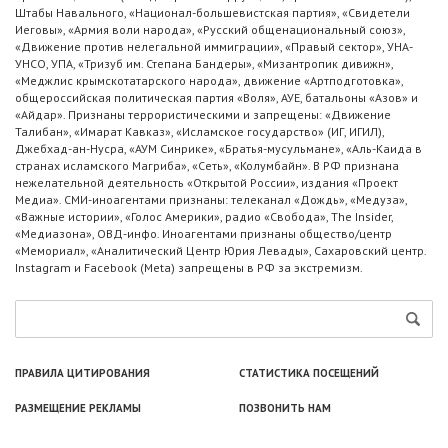
Штабы Навального, «Национал-большевистская партия», «Свидетели
Иеговы», «Армия воли народа», «Русский общенациональный союз»,
«Движение против нелегальной иммиграции», «Правый сектор», УНА-
УНСО, УПА, «Тризуб им. Степана Бандеры», «Мизантропик дивижн»,
«Меджлис крымскотатарского народа», движение «Артподготовка»,
общероссийская политическая партия «Воля», АУЕ, батальоны «Азов» и
«Айдар». Признаны террористическими и запрещены: «Движение
Талибан», «Имарат Кавказ», «Исламское государство» (ИГ, ИГИЛ),
Джебхад-ан-Нусра, «АУМ Синрике», «Братья-мусульмане», «Аль-Каида в
странах исламского Магриба», «Сеть», «Колумбайн». В РФ признана
нежелательной деятельность «Открытой России», издания «Проект
Медиа». СМИ-иноагентами признаны: телеканал «Дождь», «Медуза»,
«Важные истории», «Голос Америки», радио «Свобода», The Insider,
«Медиазона», ОВД-инфо. Иноагентами признаны общество/центр
«Мемориал», «Аналитический Центр Юрия Левады», Сахаровский центр.
Instagram и Facebook (Metа) запрещены в РФ за экстремизм.
ПРАВИЛА ЦИТИРОВАНИЯ
СТАТИСТИКА ПОСЕЩЕНИЙ
РАЗМЕЩЕНИЕ РЕКЛАМЫ
ПОЗВОНИТЬ НАМ