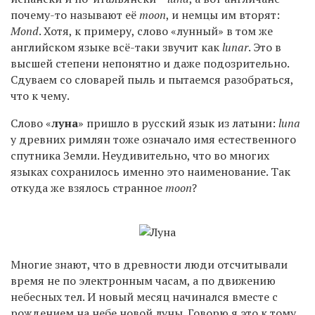
почему-то называют её
moon
, и немцы им вторят:
Mond
. Хотя, к примеру, слово «лунный» в том же
английском языке всё-таки звучит как
lunar
. Это в
высшей степени непонятно и даже подозрительно.
Сдуваем со словарей пыль и пытаемся разобраться,
что к чему.
Слово «
луна
» пришло в русский язык из латыни:
luna
у древних римлян тоже означало имя естественного
спутника Земли. Неудивительно, что во многих
языках сохранилось именно это наименование. Так
откуда же взялось странное
moon
?
Многие знают, что в древности люди отсчитывали
время не по электронным часам, а по движению
небесных тел. И новый месяц начинался вместе с
рождением на небе новой луны. Говорю я это к тому,