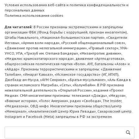
Условия использования веб-сайта и политика конфиденциальности и
персональных данных
Политика использования cookies
Для читателей:
В России признаны экстремистскими и запрещены
организации ФБК (Фонд борьбы с коррупцией, признан иноагентом),
Штабы Навального, «Национал-большевистская партия», «Свидетели
Иеговы», «Армия воли народа», «Русский общенациональный союз»,
«Движение против нелегальной иммиграции», «Правый сектор», УНА-
УНСО, УПА, «Тризуб им. Степана Бандеры», «Мизантропик дивижн»,
«Меджлис крымскотатарского народа», движение «Артподготовка»,
общероссийская политическая партия «Воля», АУЕ, батальоны «Азов» и
«Айдар». Признаны террористическими и запрещены: «Движение
Талибан», «Имарат Кавказ», «Исламское государство» (ИГ, ИГИЛ),
Джебхад-ан-Нусра, «АУМ Синрике», «Братья-мусульмане», «Аль-Каида в
странах исламского Магриба», «Сеть», «Колумбайн». В РФ признана
нежелательной деятельность «Открытой России», издания «Проект
Медиа». СМИ-иноагентами признаны: телеканал «Дождь», «Медуза»,
«Важные истории», «Голос Америки», радио «Свобода», The Insider,
«Медиазона», ОВД-инфо. Иноагентами признаны общество/центр
«Мемориал», «Аналитический Центр Юрия Левады», Сахаровский центр.
Instagram и Facebook (Metа) запрещены в РФ за экстремизм.