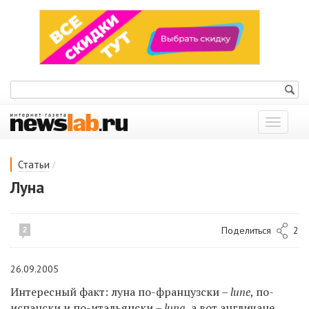
Показат
меню
/
Статьи
Луна
Поделиться
2
2
26.09.2005
Интересный факт: луна по-французски –
lune
, по-
испански и по-итальянски –
luna
, а вот англичане