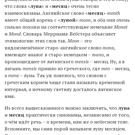
что слова «
луна
» и «
месяц
» очень тесно
взаимосвязаны. Английское слово «
месяц
»
month
имеет общий корень с «
луной
»
moon
, и оба они очень
сильно похожи на соответствующие немецкие
Monat
и
Mond
. Словарь Мерриама-Вебстера объясняет
этимологию этих слов так.
Moon
– это
видоизменённое старо-английское слово
mona
,
имеющее аналог в старо-немецком –
mano
, и
произошедшее от латинского
mensis
– месяц. Ну, а в
латынь
mensis
пришло из греческого, где
men
– месяц,
а
mene
– луна. Так уж повелось, что словом с
греческим корнем чаще стали называть временной
интервал, а ночному светилу досталось латинское
имя.
Из всего вышесказанного можно заключить, что
луна
и
месяц
практически синонимы, независимо от того,
о чём идёт речь – о времени, или же о небесном теле.
Вспомните, мы сами порой называем луну месяцем.