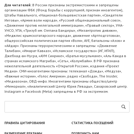
Для читателей:
В России признаны экстремистскими и запрещены
организации ФБК (Фонд борьбы с коррупцией, признан иноагентом),
Штабы Навального, «Национал-большевистская партия», «Свидетели
Иеговы», «Армия воли народа», «Русский общенациональный союз»,
«Движение против нелегальной иммиграции», «Правый сектор», УНА-
УНСО, УПА, «Тризуб им. Степана Бандеры», «Мизантропик дивижн»,
«Меджлис крымскотатарского народа», движение «Артподготовка»,
общероссийская политическая партия «Воля», АУЕ, батальоны «Азов» и
«Айдар». Признаны террористическими и запрещены: «Движение
Талибан», «Имарат Кавказ», «Исламское государство» (ИГ, ИГИЛ),
Джебхад-ан-Нусра, «АУМ Синрике», «Братья-мусульмане», «Аль-Каида в
странах исламского Магриба», «Сеть», «Колумбайн». В РФ признана
нежелательной деятельность «Открытой России», издания «Проект
Медиа». СМИ-иноагентами признаны: телеканал «Дождь», «Медуза»,
«Важные истории», «Голос Америки», радио «Свобода», The Insider,
«Медиазона», ОВД-инфо. Иноагентами признаны общество/центр
«Мемориал», «Аналитический Центр Юрия Левады», Сахаровский центр.
Instagram и Facebook (Metа) запрещены в РФ за экстремизм.
ПРАВИЛА ЦИТИРОВАНИЯ
СТАТИСТИКА ПОСЕЩЕНИЙ
РАЗМЕЩЕНИЕ РЕКЛАМЫ
ПОЗВОНИТЬ НАМ