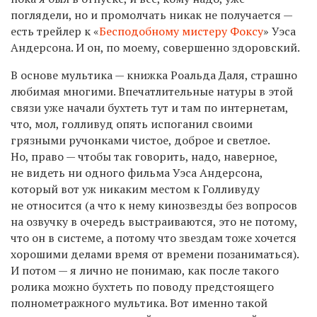
поглядели, но и промолчать никак не получается —
есть трейлер к «
Бесподобному мистеру Фоксу
» Уэса
Андерсона. И он, по моему, совершенно здоровский.
В основе мультика — книжка Роальда Даля, страшно
любимая многими. Впечатлительные натуры в этой
связи уже начали бухтеть тут и там по интернетам,
что, мол, голливуд опять испоганил своими
грязными ручонками чистое, доброе и светлое.
Но, право — чтобы так говорить, надо, наверное,
не видеть ни одного фильма Уэса Андерсона,
который вот уж никаким местом к Голливуду
не относится (а что к нему кинозвезды без вопросов
на озвучку в очередь выстраиваются, это не потому,
что он в системе, а потому что звездам тоже хочется
хорошими делами время от времени позаниматься).
И потом — я лично не понимаю, как после такого
ролика можно бухтеть по поводу предстоящего
полнометражного мультика. Вот именно такой