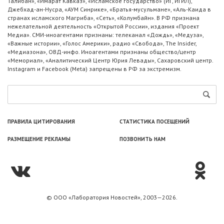
Талибан», «Имарат Кавказ», «Исламское государство» (ИГ, ИГИЛ),
Джебхад-ан-Нусра, «АУМ Синрике», «Братья-мусульмане», «Аль-Каида в
странах исламского Магриба», «Сеть», «Колумбайн». В РФ признана
нежелательной деятельность «Открытой России», издания «Проект
Медиа». СМИ-иноагентами признаны: телеканал «Дождь», «Медуза»,
«Важные истории», «Голос Америки», радио «Свобода», The Insider,
«Медиазона», ОВД-инфо. Иноагентами признаны общество/центр
«Мемориал», «Аналитический Центр Юрия Левады», Сахаровский центр.
Instagram и Facebook (Metа) запрещены в РФ за экстремизм.
ПРАВИЛА ЦИТИРОВАНИЯ
СТАТИСТИКА ПОСЕЩЕНИЙ
РАЗМЕЩЕНИЕ РЕКЛАМЫ
ПОЗВОНИТЬ НАМ
© ООО «Лаборатория Новоcтей», 2003—2026.