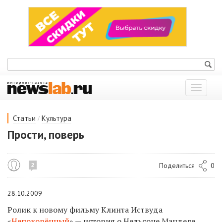
Показат
меню
/
Статьи
Культура
Прости, поверь
Поделиться
0
2
28.10.2009
Ролик к новому фильму Клинта Иствуда
«
Непокорённый
» — история о Нельсоне Манделе,