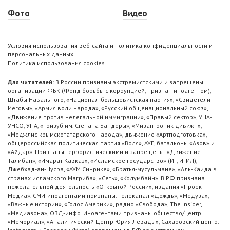
Фото
Видео
Условия использования веб-сайта и политика конфиденциальности и
персональных данных
Политика использования cookies
Для читателей:
В России признаны экстремистскими и запрещены
организации ФБК (Фонд борьбы с коррупцией, признан иноагентом),
Штабы Навального, «Национал-большевистская партия», «Свидетели
Иеговы», «Армия воли народа», «Русский общенациональный союз»,
«Движение против нелегальной иммиграции», «Правый сектор», УНА-
УНСО, УПА, «Тризуб им. Степана Бандеры», «Мизантропик дивижн»,
«Меджлис крымскотатарского народа», движение «Артподготовка»,
общероссийская политическая партия «Воля», АУЕ, батальоны «Азов» и
«Айдар». Признаны террористическими и запрещены: «Движение
Талибан», «Имарат Кавказ», «Исламское государство» (ИГ, ИГИЛ),
Джебхад-ан-Нусра, «АУМ Синрике», «Братья-мусульмане», «Аль-Каида в
странах исламского Магриба», «Сеть», «Колумбайн». В РФ признана
нежелательной деятельность «Открытой России», издания «Проект
Медиа». СМИ-иноагентами признаны: телеканал «Дождь», «Медуза»,
«Важные истории», «Голос Америки», радио «Свобода», The Insider,
«Медиазона», ОВД-инфо. Иноагентами признаны общество/центр
«Мемориал», «Аналитический Центр Юрия Левады», Сахаровский центр.