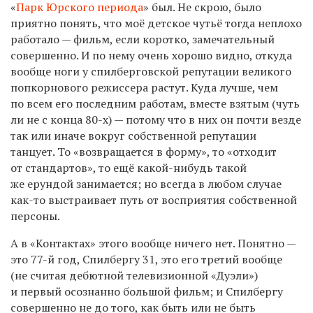
«
Парк Юрского периода
» был. Не скрою, было
приятно понять, что моё детское чутьё тогда неплохо
работало — фильм, если коротко, замечательный
совершенно. И по нему очень хорошо видно, откуда
вообще ноги у спилберговской репутации великого
попкорнового режиссера растут. Куда лучше, чем
по всем его последним работам, вместе взятым (чуть
ли не с конца 80-х) — потому что в них он почти везде
так или иначе вокруг собственной репутации
танцует. То «возвращается в форму», то «отходит
от стандартов», то ещё какой-нибудь такой
же ерундой занимается; но всегда в любом случае
как-то выстраивает путь от восприятия собственной
персоны.
А в «Контактах» этого вообще ничего нет. Понятно —
это 77-й год, Спилбергу 31, это его третий вообще
(не считая дебютной телевизионной «Дуэли»)
и первый осознанно большой фильм; и Спилбергу
совершенно не до того, как быть или не быть