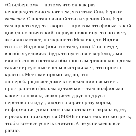
«Спилбергом» — потому что он как раз
непосредственно занят тем, что этим Спилбергом
является
. С постановочной точки зрения Спилберг
там просто чудеса творит — при том что фильм такой
довольно эпический, первую половину его по свету
активно мотает, на экране то Мексика, то Индия,
то штат Индиана (или что там у них). И он везде,
в любых условиях, будь то пустыня с верблюдами
или обычная гостиная обычного американского дома
такие виртуозные сцены выстраивает, что просто
красота. Местами прямо видно, что
он перебарщивает даже в стремлении насытить
пространство фильма деталями — там полфильма
какие-то накладывающиеся друг на друга
переговоры идут, люди говорят сразу хором,
информация дико плотным потоком с экрана идёт,
и реально приходится ОЧЕНЬ внимательно смотреть,
чтобы всё-всё успеть считать. А не успеваешь всё
равно.