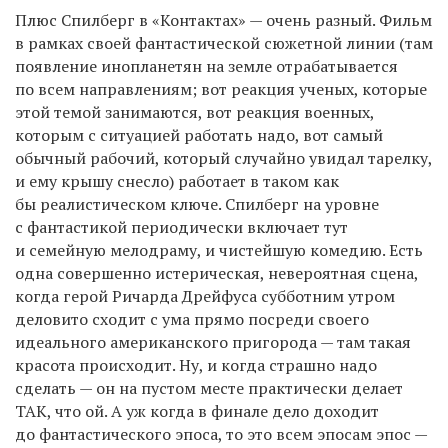
Плюс Спилберг в «Контактах» — очень разный. Фильм
в рамках своей фантастической сюжетной линии (там
появление инопланетян на земле отрабатывается
по всем направлениям; вот реакция ученых, которые
этой темой занимаются, вот реакция военных,
которым с ситуацией работать надо, вот самый
обычный рабочий, который случайно увидал тарелку,
и ему крышу снесло) работает в таком как
бы реалистическом ключе. Спилберг на уровне
с фантастикой периодически включает тут
и семейную мелодраму, и чистейшую комедию. Есть
одна совершенно истерическая, невероятная сцена,
когда герой Ричарда Дрейфуса субботним утром
деловито сходит с ума прямо посреди своего
идеального американского пригорода — там такая
красота происходит. Ну, и когда страшно надо
сделать — он на пустом месте практически делает
ТАК, что ой. А уж когда в финале дело доходит
до фантастического эпоса, то это всем эпосам эпос —