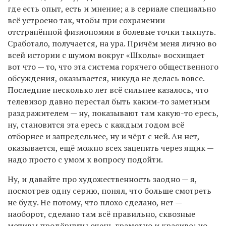
где есть опыт, есть и мнение; а в сериале специально
всё устроено так, чтобы при сохранении
отстранённой физиономии в болевые точки тыкнуть.
Сработало, получается, на ура. Причём меня лично во
всей истории с шумом вокруг «Школы» восхищает
вот что — то, что эта система горячего общественного
обсуждения, оказывается, никуда не делась вовсе.
Последние несколько лет всё сильнее казалось, что
телевизор давно перестал быть каким-то заметным
раздражителем — ну, показывают там какую-то ересь,
ну, становится эта ересь с каждым годом всё
отборнее и запредельнее, ну и чёрт с ней. Ан нет,
оказывается, ещё можно всех зацепить через ящик —
надо просто с умом к вопросу подойти.
Ну, и давайте про художественность заодно — я,
посмотрев одну серию, понял, что больше смотреть
не буду. Не потому, что плохо сделано, нет —
наоборот, сделано там всё правильно, сквозные
мотивы продёрнуты очень грамотно и красиво; но