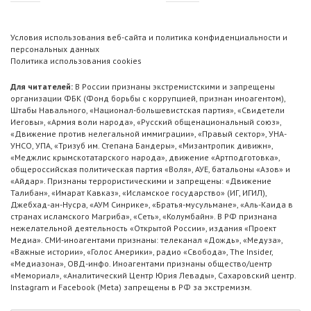
Условия использования веб-сайта и политика конфиденциальности и
персональных данных
Политика использования cookies
Для читателей:
В России признаны экстремистскими и запрещены
организации ФБК (Фонд борьбы с коррупцией, признан иноагентом),
Штабы Навального, «Национал-большевистская партия», «Свидетели
Иеговы», «Армия воли народа», «Русский общенациональный союз»,
«Движение против нелегальной иммиграции», «Правый сектор», УНА-
УНСО, УПА, «Тризуб им. Степана Бандеры», «Мизантропик дивижн»,
«Меджлис крымскотатарского народа», движение «Артподготовка»,
общероссийская политическая партия «Воля», АУЕ, батальоны «Азов» и
«Айдар». Признаны террористическими и запрещены: «Движение
Талибан», «Имарат Кавказ», «Исламское государство» (ИГ, ИГИЛ),
Джебхад-ан-Нусра, «АУМ Синрике», «Братья-мусульмане», «Аль-Каида в
странах исламского Магриба», «Сеть», «Колумбайн». В РФ признана
нежелательной деятельность «Открытой России», издания «Проект
Медиа». СМИ-иноагентами признаны: телеканал «Дождь», «Медуза»,
«Важные истории», «Голос Америки», радио «Свобода», The Insider,
«Медиазона», ОВД-инфо. Иноагентами признаны общество/центр
«Мемориал», «Аналитический Центр Юрия Левады», Сахаровский центр.
Instagram и Facebook (Metа) запрещены в РФ за экстремизм.