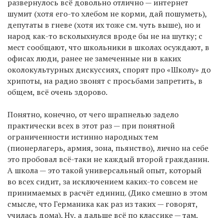
развернулось всё довольно отлично — интернет
шумит (хотя его-то хлебом не корми, дай пошуметь),
депутаты в гневе (хотя их тоже см. чуть выше), но и
народ как-то всколыхнулся вроде бы не на шутку; с
мест сообщают, что школьники в школах осуждают, в
офисах люди, ранее не замеченные ни в каких
околокультурных дискуссиях, спорят про «Школу» до
хрипоты, на радио звонят с просьбами запретить, в
общем, всё очень здорово.
Понятно, конечно, от чего шрапнелью задело
практически всех в этот раз — при понятной
ограниченности истинно народных тем
(пионерлагерь, армия, зона, пьянство), лично на себе
это пробовал всё-таки не каждый второй гражданин.
А школа — это такой универсальный опыт, который
во всех сидит, за исключением каких-то совсем не
принимаемых в расчёт единиц. (Дико смешно в этом
смысле, что Германика как раз из таких — говорят,
училась дома). Ну, а дальше всё по классике — там,