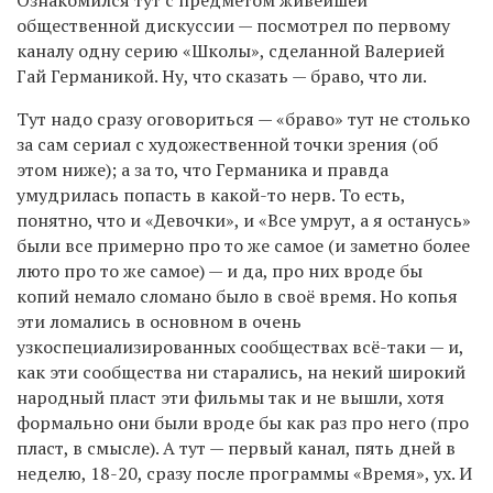
общественной дискуссии — посмотрел по первому
каналу одну серию «Школы», сделанной Валерией
Гай Германикой. Ну, что сказать — браво, что ли.
Тут надо сразу оговориться — «браво» тут не столько
за сам сериал с художественной точки зрения (об
этом ниже); а за то, что Германика и правда
умудрилась попасть в какой-то нерв. То есть,
понятно, что и «Девочки», и «Все умрут, а я останусь»
были все примерно про то же самое (и заметно более
люто про то же самое) — и да, про них вроде бы
копий немало сломано было в своё время. Но копья
эти ломались в основном в очень
узкоспециализированных сообществах всё-таки — и,
как эти сообщества ни старались, на некий широкий
народный пласт эти фильмы так и не вышли, хотя
формально они были вроде бы как раз про него (про
пласт, в смысле). А тут — первый канал, пять дней в
неделю, 18-20, сразу после программы «Время», ух. И