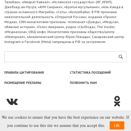
Талибан», «Имарат Кавказ», «Исламское государство» (ИГ, ИГИЛ),
Джебхад-ан-Нусра, «АУМ Синрике», «Братья-мусульмане», «Аль-Каида в
странах исламского Магриба», «Сеть», «Колумбайн». В РФ признана
нежелательной деятельность «Открытой России», издания «Проект
Медиа». СМИ-иноагентами признаны: телеканал «Дождь», «Медуза»,
«Важные истории», «Голос Америки», радио «Свобода», The Insider,
«Медиазона», ОВД-инфо. Иноагентами признаны общество/центр
«Мемориал», «Аналитический Центр Юрия Левады», Сахаровский центр.
Instagram и Facebook (Metа) запрещены в РФ за экстремизм.
ПРАВИЛА ЦИТИРОВАНИЯ
СТАТИСТИКА ПОСЕЩЕНИЙ
РАЗМЕЩЕНИЕ РЕКЛАМЫ
ПОЗВОНИТЬ НАМ
We use cookies to ensure that you have the best experience on our website. If
© ООО «Лаборатория Новоcтей», 2003—2026.
you continue to use this site we assume that you accept this.
OK