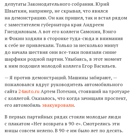
депутаты Законодательного собрания. Юрий
Швыткин, например, не скрывал, что явился
на демонстрацию. Он как пришел, так и встал рядом
с заместителем губернатора края Андреем
Гнездиловым. А вот его коллеги Самохин, Вэнго
и Фокин ходили в сторонке туда-сюда и внимания
к себе не привлекали. Только за несколько минут
до начала шествия они все-таки повязали синие
шарфики родной партии. Улыбаясь, в этот момент
к ним подошел молодой коллега Егор Васильев.
— Я против демонстраций. Машины забирают, —
пожаловался вдруг руководитель автомобильного
сайта
24auto.ru
Артем Потехин, стоявший на тротуаре
с коллегой. Оказалось, что когда зачищали проспект,
его автомобиль
эвакуировали
.
В первых партийных рядах стояли молодые люди
с плакатом «Нет возврата в
90-е».
Смотрелись эти
юнцы совсем нелепо. В
90-е
им было лет по десять.