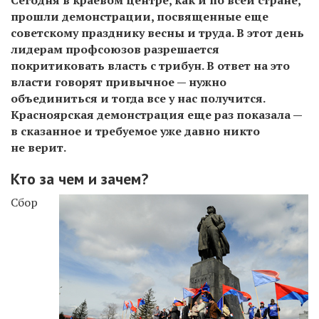
прошли
демонстрации
,
посвященные
еще
советскому
празднику
весны
и
труда
.
В
этот
день
лидерам
профсоюзов
разрешается
покритиковать
власть
с
трибун
.
В
ответ
на
это
власти
говорят
привычное
—
нужно
объединиться
и
тогда
все
у
нас
получится
.
Красноярская
демонстрация
еще
раз
показала
—
в
сказанное
и
требуемое
уже
давно
никто
не
верит
.
Кто за чем и зачем?
Сбор