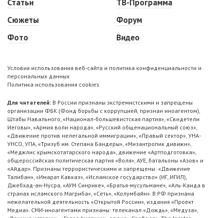
Статьи
ТВ-Программа
Сюжеты
Форум
Фото
Видео
Условия использования веб-сайта и политика конфиденциальности и
персональных данных
Политика использования cookies
Для читателей:
В России признаны экстремистскими и запрещены
организации ФБК (Фонд борьбы с коррупцией, признан иноагентом),
Штабы Навального, «Национал-большевистская партия», «Свидетели
Иеговы», «Армия воли народа», «Русский общенациональный союз»,
«Движение против нелегальной иммиграции», «Правый сектор», УНА-
УНСО, УПА, «Тризуб им. Степана Бандеры», «Мизантропик дивижн»,
«Меджлис крымскотатарского народа», движение «Артподготовка»,
общероссийская политическая партия «Воля», АУЕ, батальоны «Азов» и
«Айдар». Признаны террористическими и запрещены: «Движение
Талибан», «Имарат Кавказ», «Исламское государство» (ИГ, ИГИЛ),
Джебхад-ан-Нусра, «АУМ Синрике», «Братья-мусульмане», «Аль-Каида в
странах исламского Магриба», «Сеть», «Колумбайн». В РФ признана
нежелательной деятельность «Открытой России», издания «Проект
Медиа». СМИ-иноагентами признаны: телеканал «Дождь», «Медуза»,