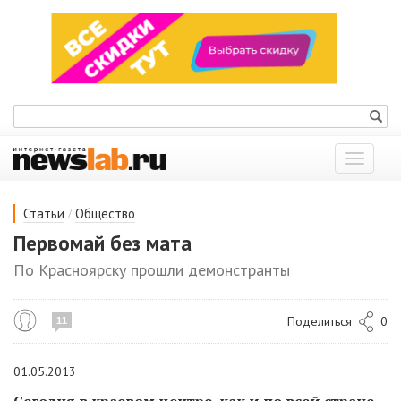
Показат
меню
/
Статьи
Общество
Первомай без мата
По Красноярску прошли демонстранты
Поделиться
0
11
01.05.2013
Сегодня
в
краевом
центре
,
как
и
по
всей
стране
,