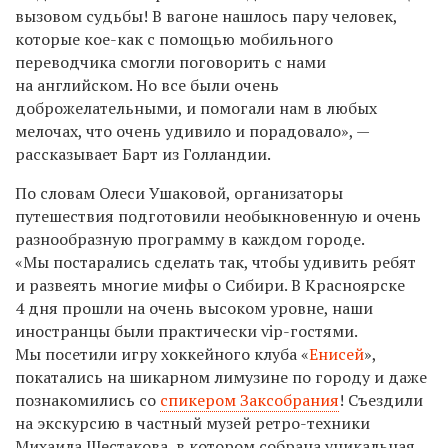
вызовом судьбы! В вагоне нашлось пару человек,
которые кое-как с помощью мобильного
переводчика смогли поговорить с нами
на английском. Но все были очень
доброжелательными, и помогали нам в любых
мелочах, что очень удивило и порадовало», —
рассказывает Барт из Голландии.
По словам Олеси Ушаковой, организаторы
путешествия подготовили необыкновенную и очень
разнообразную программу в каждом городе.
«Мы постарались сделать так, чтобы удивить ребят
и развеять многие мифы о Сибири. В Красноярске
4 дня прошли на очень высоком уровне, наши
иностранцы были практически vip-гостями.
Мы посетили игру хоккейного клуба «
Енисей
»,
покатались на шикарном лимузине по городу и даже
познакомились со
спикером Заксобрания
! Съездили
на экскурсию в частный музей ретро-техники
Михаила Шестакова, в котором собрана уникальная