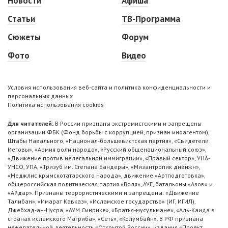
Новости
Афиша
Статьи
ТВ-Программа
Сюжеты
Форум
Фото
Видео
Условия использования веб-сайта и политика конфиденциальности и
персональных данных
Политика использования cookies
Для читателей:
В России признаны экстремистскими и запрещены
организации ФБК (Фонд борьбы с коррупцией, признан иноагентом),
Штабы Навального, «Национал-большевистская партия», «Свидетели
Иеговы», «Армия воли народа», «Русский общенациональный союз»,
«Движение против нелегальной иммиграции», «Правый сектор», УНА-
УНСО, УПА, «Тризуб им. Степана Бандеры», «Мизантропик дивижн»,
«Меджлис крымскотатарского народа», движение «Артподготовка»,
общероссийская политическая партия «Воля», АУЕ, батальоны «Азов» и
«Айдар». Признаны террористическими и запрещены: «Движение
Талибан», «Имарат Кавказ», «Исламское государство» (ИГ, ИГИЛ),
Джебхад-ан-Нусра, «АУМ Синрике», «Братья-мусульмане», «Аль-Каида в
странах исламского Магриба», «Сеть», «Колумбайн». В РФ признана
нежелательной деятельность «Открытой России», издания «Проект