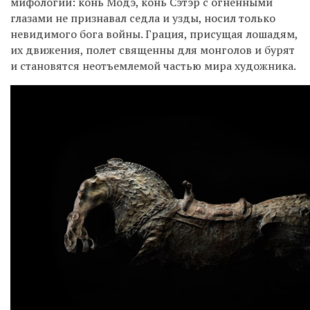
мифологии: конь Модэ, конь Сэтэр с огненными
глазами не признавал седла и узды, носил только
невидимого бога войны. Грация, присущая лошадям,
их движения, полет священны для монголов и бурят
и становятся неотъемлемой частью мира художника.