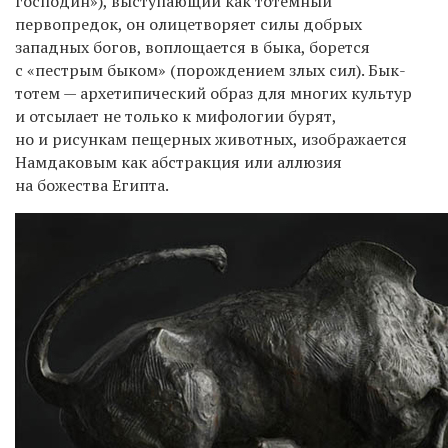
господин»), выступающий как тотемный
первопредок, он олицетворяет силы добрых
западных богов, воплощается в быка, борется
с «пестрым быком» (порождением злых сил). Бык-
тотем — архетипический образ для многих культур
и отсылает не только к мифологии бурят,
но и рисункам пещерных животных, изображается
Намдаковым как абстракция или аллюзия
на божества Египта.