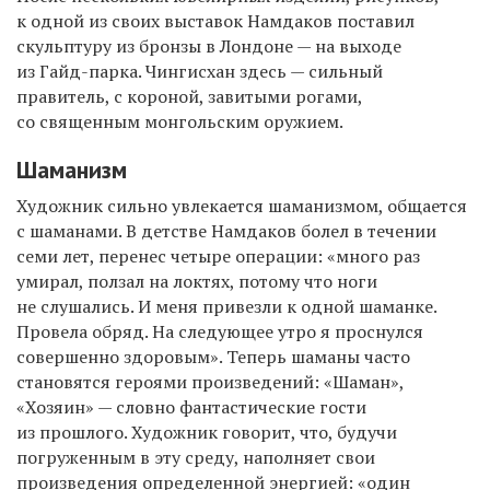
к одной из своих выставок Намдаков поставил
скульптуру из бронзы в Лондоне — на выходе
из Гайд-парка. Чингисхан здесь — сильный
правитель, с короной, завитыми рогами,
со священным монгольским оружием.
Шаманизм
Художник сильно увлекается шаманизмом, общается
с шаманами. В детстве Намдаков болел в течении
семи лет, перенес четыре операции: «много раз
умирал, ползал на локтях, потому что ноги
не слушались. И меня привезли к одной шаманке.
Провела обряд. На следующее утро я проснулся
совершенно здоровым». Теперь шаманы часто
становятся героями произведений: «Шаман»,
«Хозяин» — словно фантастические гости
из прошлого. Художник говорит, что, будучи
погруженным в эту среду, наполняет свои
произведения определенной энергией: «один