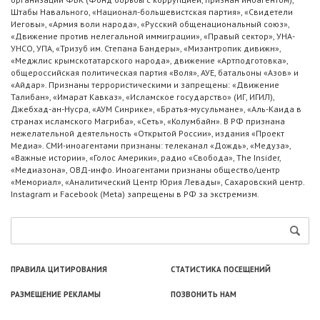
Штабы Навального, «Национал-большевистская партия», «Свидетели
Иеговы», «Армия воли народа», «Русский общенациональный союз»,
«Движение против нелегальной иммиграции», «Правый сектор», УНА-
УНСО, УПА, «Тризуб им. Степана Бандеры», «Мизантропик дивижн»,
«Меджлис крымскотатарского народа», движение «Артподготовка»,
общероссийская политическая партия «Воля», АУЕ, батальоны «Азов» и
«Айдар». Признаны террористическими и запрещены: «Движение
Талибан», «Имарат Кавказ», «Исламское государство» (ИГ, ИГИЛ),
Джебхад-ан-Нусра, «АУМ Синрике», «Братья-мусульмане», «Аль-Каида в
странах исламского Магриба», «Сеть», «Колумбайн». В РФ признана
нежелательной деятельность «Открытой России», издания «Проект
Медиа». СМИ-иноагентами признаны: телеканал «Дождь», «Медуза»,
«Важные истории», «Голос Америки», радио «Свобода», The Insider,
«Медиазона», ОВД-инфо. Иноагентами признаны общество/центр
«Мемориал», «Аналитический Центр Юрия Левады», Сахаровский центр.
Instagram и Facebook (Metа) запрещены в РФ за экстремизм.
ПРАВИЛА ЦИТИРОВАНИЯ
СТАТИСТИКА ПОСЕЩЕНИЙ
РАЗМЕЩЕНИЕ РЕКЛАМЫ
ПОЗВОНИТЬ НАМ