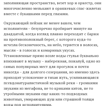
заполняющая пространство, везет хор и оркестр, они
многочисленно мелькают в оранжевых спас-жилетах
вместе с букашками перед глазами.
Окружающий пейзаж не менее важен, чем
исполнители – безупречно пробирает минуте на
двадцатой, когда взгляд плавно переходит с баржи
на противоположный берег, с которого куда-то
исчезла бесконечность, на небо, теряется в волосах,
мысли – в голосах и комариных укусах.
Установленные прямо возле воды стулья буквально
впихивают в музыку – набережная, пожалуй, одно из
самых популярных мест для прогулок и почти
никогда – для долгого созерцания, но именно здесь
приходит успокоение и тихая жуть, усиливающаяся
псевдонатуралистичной музыкой реки – громкими
звуками из мегафона, не то криками китов, не то
утробными звуками еще каких-то подводных
животных, умирающих душ или страшной толщи
воды под исполнителями.