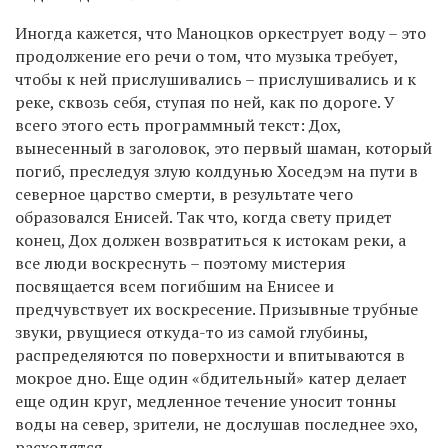
Иногда кажется, что Маноцков оркеструет воду – это
продолжение его речи о том, что музыка требует,
чтобы к ней прислушивались – прислушивались и к
реке, сквозь себя, ступая по ней, как по дороге. У
всего этого есть программный текст: Дох,
вынесенный в заголовок, это первый шаман, который
погиб, преследуя злую колдунью Хоседэм на пути в
северное царство смерти, в результате чего
образовался Енисей. Так что, когда свету придет
конец, Дох должен возвратиться к истокам реки, а
все люди воскреснуть – поэтому мистерия
посвящается всем погибшим на Енисее и
предчувствует их воскресение. Призывные трубные
звуки, рвущиеся откуда-то из самой глубины,
распределяются по поверхности и впитываются в
мокрое дно. Еще один «бдительный» катер делает
еще один круг, медленное течение уносит тонны
воды на север, зрители, не дослушав последнее эхо,
расходятся.