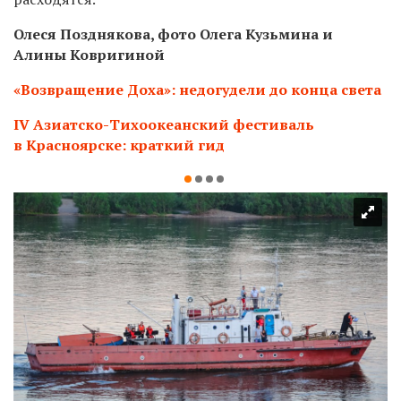
Олеся Позднякова, фото Олега Кузьмина и
Алины Ковригиной
«Возвращение Доха»: недогудели до конца света
IV Азиатско-Тихоокеанский фестиваль
в Красноярске: краткий гид