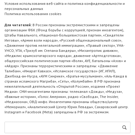
Условия использования веб-сайта и политика конфиденциальности и
персональных данных
Политика использования cookies
Для читателей:
В России признаны экстремистскими и запрещены
организации ФБК (Фонд борьбы с коррупцией, признан иноагентом),
Штабы Навального, «Национал-большевистская партия», «Свидетели
Иеговы», «Армия воли народа», «Русский общенациональный союз»,
«Движение против нелегальной иммиграции», «Правый сектор», УНА-
УНСО, УПА, «Тризуб им. Степана Бандеры», «Мизантропик дивижн»,
«Меджлис крымскотатарского народа», движение «Артподготовка»,
общероссийская политическая партия «Воля», АУЕ, батальоны «Азов» и
«Айдар». Признаны террористическими и запрещены: «Движение
Талибан», «Имарат Кавказ», «Исламское государство» (ИГ, ИГИЛ),
Джебхад-ан-Нусра, «АУМ Синрике», «Братья-мусульмане», «Аль-Каида в
странах исламского Магриба», «Сеть», «Колумбайн». В РФ признана
нежелательной деятельность «Открытой России», издания «Проект
Медиа». СМИ-иноагентами признаны: телеканал «Дождь», «Медуза»,
«Важные истории», «Голос Америки», радио «Свобода», The Insider,
«Медиазона», ОВД-инфо. Иноагентами признаны общество/центр
«Мемориал», «Аналитический Центр Юрия Левады», Сахаровский центр.
Instagram и Facebook (Metа) запрещены в РФ за экстремизм.