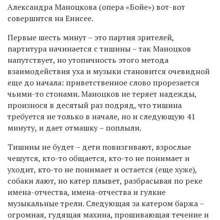
Александра Маноцкова (опера «Бойе») вот-вот
совершится на Енисее.
Первые шесть минут – это партия зрителей,
партитура начинается с тишины – так Маноцков
напутствует, но утопичность этого метода
взаимодействия уха и музыки становится очевидной
еще до начала: приветственное слово прорезается
чьими-то стонами. Маноцков не теряет надежды,
произнося в десятый раз подряд, что тишина
требуется не только в начале, но и следующую 41
минуту, и дает отмашку – поплыли.
Тишины не будет – дети повизгивают, взрослые
чешутся, кто-то общается, кто-то не понимает и
уходит, кто-то не понимает и остается (еще хуже),
собаки лают, но катер плывет, разбрасывая по реке
имена-отчества, имена-отчества и гулкие
музыкальные трели. Следующая за катером баржа –
огромная, гудящая махина, прошивающая течение и