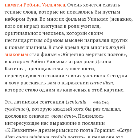
памяти Робина Уильямса
. Очень хочется сказать
тёплые слова, которые не показались бы пустым
набором букв. Во многих фильмах Уильямс (неважно,
кого он играл) выступал в роли учителя,
оригинального человека, который своим
нестандартным образом мыслей направлял других
к новым знаниям. В своё время для многих людей
знаковым
стал фильм «Общество мёртвых поэтов»,
в котором Робин Уильямс играл роль Джона
Китинга, преподавателя словесности,
перевернувшего сознание своих учеников. Сегодня
я хочу рассказать вам о выражении
carpe diem
,
которое стало одним из ключевых в этой картине.
Эта латинская сентенция (
sententia — «мысль,
суждение»
), которую каждый хотя бы раз слышал,
дословно означает
«лови день»
. Появилось
интересующее нас выражение в послании
«К Левкиппе» древнеримского поэта Горация:
«Carpe
diem quam minimum credula postero»,
в переводе это