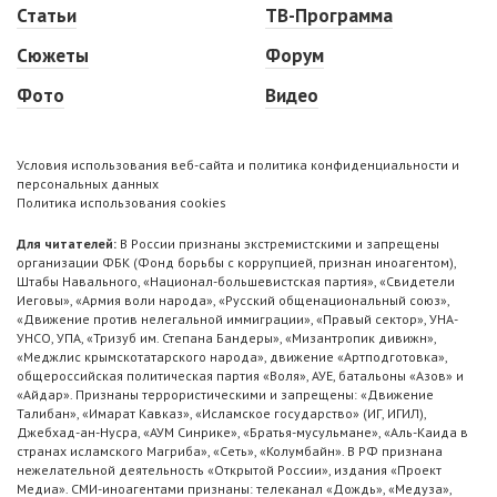
Статьи
ТВ-Программа
Сюжеты
Форум
Фото
Видео
Условия использования веб-сайта и политика конфиденциальности и
персональных данных
Политика использования cookies
Для читателей:
В России признаны экстремистскими и запрещены
организации ФБК (Фонд борьбы с коррупцией, признан иноагентом),
Штабы Навального, «Национал-большевистская партия», «Свидетели
Иеговы», «Армия воли народа», «Русский общенациональный союз»,
«Движение против нелегальной иммиграции», «Правый сектор», УНА-
УНСО, УПА, «Тризуб им. Степана Бандеры», «Мизантропик дивижн»,
«Меджлис крымскотатарского народа», движение «Артподготовка»,
общероссийская политическая партия «Воля», АУЕ, батальоны «Азов» и
«Айдар». Признаны террористическими и запрещены: «Движение
Талибан», «Имарат Кавказ», «Исламское государство» (ИГ, ИГИЛ),
Джебхад-ан-Нусра, «АУМ Синрике», «Братья-мусульмане», «Аль-Каида в
странах исламского Магриба», «Сеть», «Колумбайн». В РФ признана
нежелательной деятельность «Открытой России», издания «Проект
Медиа». СМИ-иноагентами признаны: телеканал «Дождь», «Медуза»,