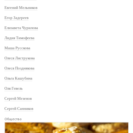
Евгений Мельников
Егор Задереев
Елизавета Чурилова
Лидия Тимофеева
Маша Русскова
Олеся Листрукова
Олеся Позднякова
Ольга Кашубина
Оля Гевель
Сергей Мезенов
Сергей Санников
Общество