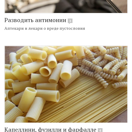
Разводить антимонии
3
Аптекари и лекари о вреде пустословия
Капеллини, фузилли и фарфалле
4