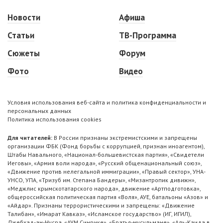
Новости
Афиша
Статьи
ТВ-Программа
Сюжеты
Форум
Фото
Видео
Условия использования веб-сайта и политика конфиденциальности и
персональных данных
Политика использования cookies
Для читателей:
В России признаны экстремистскими и запрещены
организации ФБК (Фонд борьбы с коррупцией, признан иноагентом),
Штабы Навального, «Национал-большевистская партия», «Свидетели
Иеговы», «Армия воли народа», «Русский общенациональный союз»,
«Движение против нелегальной иммиграции», «Правый сектор», УНА-
УНСО, УПА, «Тризуб им. Степана Бандеры», «Мизантропик дивижн»,
«Меджлис крымскотатарского народа», движение «Артподготовка»,
общероссийская политическая партия «Воля», АУЕ, батальоны «Азов» и
«Айдар». Признаны террористическими и запрещены: «Движение
Талибан», «Имарат Кавказ», «Исламское государство» (ИГ, ИГИЛ),
Джебхад-ан-Нусра, «АУМ Синрике», «Братья-мусульмане», «Аль-Каида в