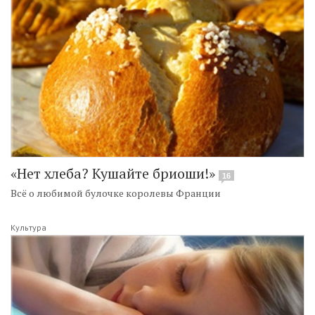
«Нет хлеба? Кушайте бриоши!»
16
Всё о любимой булочке королевы Франции
Культура