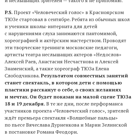
и неслышащих зрителей — такого я не припомню.
P
.
S
.
Проект «Человеческий голос» в Красноярском
ТЮЗе стартовал в сентябре. Ребята из обычных школ
и ученики школы-интерната для детей
с нарушениями слуха занимаются пантомимой,
хореографией и актёрским мастерством. Проводят
эти творческие тренинги московские педагоги,
артисты театра неслышащих актеров «Недослов»
Алексей Раев, Анастасия Несчастнова и Алексей
Знаменский, а также хореограф ТЮЗа Елена
Слободчикова.
Результатом совместных занятий
станет спектакль, в котором дети с помощью
пластики расскажут о себе, о своих желаниях
и мечтах. Он будет показан на малой сцене ТЮЗа
18 и 19 декабря.
В те же дни, после перформанса
участников проекта «Человеческий голос», зрителей
ждёт премьера спектакля «Волшебные пальцы»
по пьесе Вячеслава Дурненкова и Марии Зелинской
в постановке Романа Феодори.