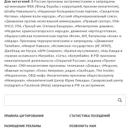
Для читателей:
В России признаны экстремистскими и запрещены
организации ФБК (Фонд борьбы с коррупцией, признан иноагентом),
Штабы Навального, «Национал-большевистская партия», «Свидетели
Иеговы», «Армия воли народа», «Русский общенациональный союз»,
«Движение против нелегальной иммиграции», «Правый сектор», УНА-
УНСО, УПА, «Тризуб им. Степана Бандеры», «Мизантропик дивижн»,
«Меджлис крымскотатарского народа», движение «Артподготовка»,
общероссийская политическая партия «Воля», АУЕ, батальоны «Азов» и
«Айдар». Признаны террористическими и запрещены: «Движение
Талибан», «Имарат Кавказ», «Исламское государство» (ИГ, ИГИЛ),
Джебхад-ан-Нусра, «АУМ Синрике», «Братья-мусульмане», «Аль-Каида в
странах исламского Магриба», «Сеть», «Колумбайн». В РФ признана
нежелательной деятельность «Открытой России», издания «Проект
Медиа». СМИ-иноагентами признаны: телеканал «Дождь», «Медуза»,
«Важные истории», «Голос Америки», радио «Свобода», The Insider,
«Медиазона», ОВД-инфо. Иноагентами признаны общество/центр
«Мемориал», «Аналитический Центр Юрия Левады», Сахаровский центр.
Instagram и Facebook (Metа) запрещены в РФ за экстремизм.
ПРАВИЛА ЦИТИРОВАНИЯ
СТАТИСТИКА ПОСЕЩЕНИЙ
РАЗМЕЩЕНИЕ РЕКЛАМЫ
ПОЗВОНИТЬ НАМ