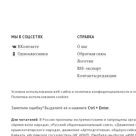
МЫ В СОЦСЕТЯХ
СПРАВКА
ВКонтакте
О нас
Одноклассники
Обратная связь
Логотип
RSS-экспорт
Контакты редакции
Условия использования веб-сайта и политика конфиденциальности и 
Политика использования cookies
Заметили ошибку? Выделите её и нажмите
Ctrl + Enter
.
Для читателей:
В России признаны экстремистскими и запрещены орга
«Армия воли народа», «Русский общенациональный союз», «Движение п
крымскотатарского народа», движение «Артподготовка», общероссийск
Кавказ», «Исламское государство» (ИГ, ИГИЛ), Джебхад-ан-Нусра, «АУМ