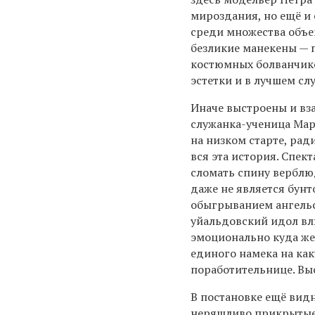
мироздания, но ещё 
среди множества объе
безликие манекены — 
костюмных болванчико
эстетки и в лучшем сл
Иначе выстроены и вз
служанка-ученица Марл
на низком старте, рад
вся эта история. Спе
сломать спину верблю
даже не является бунт
обыгрыванием ангельс
уйальдовский идол вл
эмоционально куда же
единого намека на ка
поработительнице. Вы
В постановке ещё вид
неряшливо прикрытые