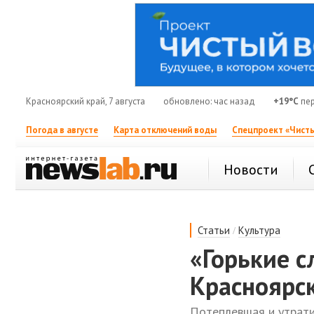
Красноярский край, 7 августа
обновлено: час назад
+19°C
пер
Погода в августе
Карта отключений воды
Спецпроект «Чисты
Новости
/
Статьи
Культура
«Горькие с
Красноярск
Потеплевшая и утрати