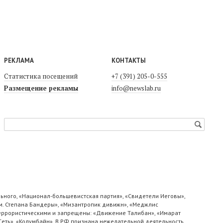
РЕКЛАМА
КОНТАКТЫ
Статистика посещений
+7 (391) 205-0-555
Размещение рекламы
info@newslab.ru
ьного, «Национал-большевистская партия», «Свидетели Иеговы»,
м. Степана Бандеры», «Мизантропик дивижн», «Меджлис
 террористическими и запрещены: «Движение Талибан», «Имарат
«Сеть», «Колумбайн». В РФ признана нежелательной деятельность