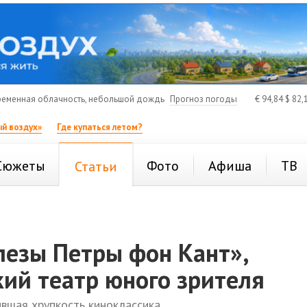
еменная облачность, небольшой дождь
Прогноз погоды
€
94,84
$
82,
й воздух»
Где купаться летом?
Сюжеты
Фото
Афиша
ТВ
Статьи
лезы Петры фон Кант»,
ий театр юного зрителя
вшая хрупкость киноклассика