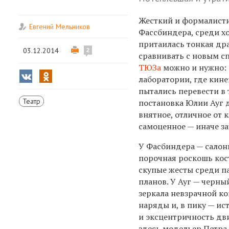
Жесткий и формалист
Евгений Мельников
Фассбиндера, среди х
притаилась тонкая др
03.12.2014
2
сравнивать с новым с
ТЮЗа
можно и нужно:
лаборатории, где кин
пытались перевести в
Театр
постановка Юлии Ауг 
внятное, отличное от 
самоценное — иначе за
У Фасбиндера — салон
порочная роскошь ко
скупые жесты среди п
планов. У Ауг — черны
зеркала невзрачной к
наряды и, в пику — ис
и эксцентричность дв
здесь модельер Петра 