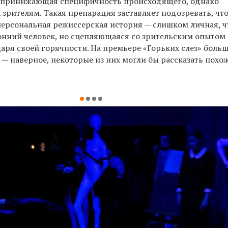
о принижающая специфичность происходящего, однако
зрителям. Такая препарация заставляет подозревать, чт
 персональная режиссерская история — слишком личная, 
ронний человек, но сцепляющаяся со зрительским опытом
ря своей горячности. На премьере «Горьких слез» больш
— наверное, некоторые из них могли бы рассказать похо