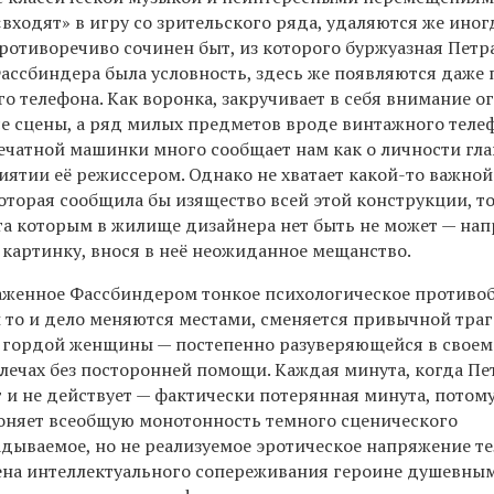
входят» в игру со зрительского ряда, удаляются же иногд
ротиворечиво сочинен быт, из которого буржуазная Петра
Фассбиндера была условность, здесь же появляются даже
о телефона. Как воронка, закручивает в себя внимание о
се сцены, а ряд милых предметов вроде винтажного теле
печатной машинки много сообщает нам как о личности гл
риятии её режиссером. Однако не хватает какой-то важной
оторая сообщила бы изящество всей этой конструкции, то
та которым в жилище дизайнера нет быть не может — нап
картинку, внося в неё неожиданное мещанство.
аженное Фассбиндером тонкое психологическое противоб
 то и дело меняются местами, сменяется привычной тра
 гордой женщины — постепенно разуверяющейся в своем
лечах без посторонней помощи. Каждая минута, когда Пе
т и не действует — фактически потерянная минута, потому
згоняет всеобщую монотонность темного сценического
дываемое, но не реализуемое эротическое напряжение те
ена интеллектуального сопереживания героине душевны