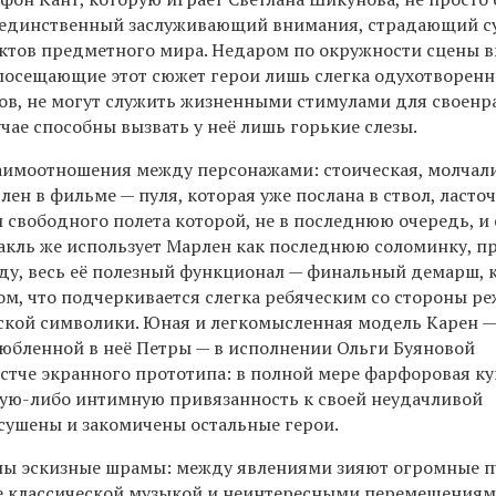
и единственный заслуживающий внимания, страдающий с
ктов предметного мира. Недаром по окружности сцены 
посещающие этот сюжет герои лишь слегка одухотворенн
в, не могут служить жизненными стимулами для своенр
учае способны вызвать у неё лишь горькие слезы.
аимоотношения между персонажами: стоическая, молчал
ен в фильме — пуля, которая уже послана в ствол, ласто
и свободного полета которой, не в последнюю очередь, и
ктакль же использует Марлен как последнюю соломинку, 
ду, весь её полезный функционал — финальный демарш, 
ом, что подчеркивается слегка ребяческим со стороны р
кой символики. Юная и легкомысленная модель Карен —
юбленной в неё Петры — в исполнении Ольги Буяновой
стче экранного прототипа: в полной мере фарфоровая кук
кую-либо интимную привязанность к своей неудачливой
сушены и закомичены остальные герои.
ны эскизные шрамы: между явлениями зияют огромные п
 классической музыкой и неинтересными перемещения