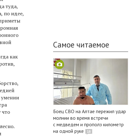
а туда,
, по идее,
 приметы
громная
фонного
авной
Самое читаемое
гда как
ротив,
орство,
гедией
 умении
тра
Боец СВО на Алтае пережил удар
 что
молнии во время встречи
с медведем и прополз километр
лесно.
на одной руке
18
м