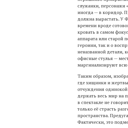
служанки, персонажи «
иногда — в коридор. П
должна вырастать. У 
времени вроде сотовог
кровать в самом фоку
аппарата или старой 
героини, так и о восп
неназванной детали, к
офисные стулья — мес
маргинализируют всю 
Таким образом, изобр
где хищники и жертвы
отчуждения одинокой
держать весь мир на п
в спектакле не говори
только её страсть ра
пространства. Предуга
Фактически, это подм