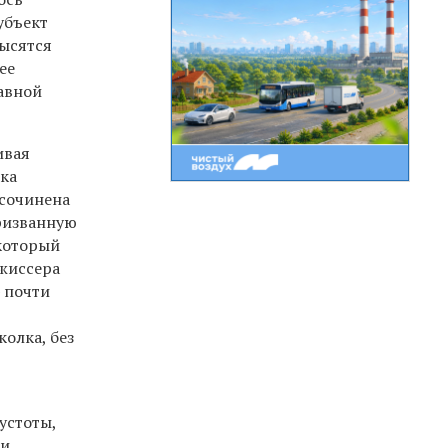
убъект
высятся
ее
авной
ивая
чка
 сочинена
призванную
который
ежиссера
 почти
олка, без
устоты,
ми