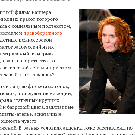
ичный фильм Райнера
олодных красот которого
ама с социальным подтекстом,
пектаклем
правобережного
 детище режиссерской
ематографический язык
 театральный, камерная
должна говорить что-то
классической ленты и при этом
чем всё это затевалось?
ный ландшафт светлых тонов,
стюмов, приглушенные эмоции,
арада статичных крупных
й и багровый цвета, заляпанные
омнаты-ателье, аскетичные
тошность чувств
ижений. В разных условиях акценты тоже расставлены по
фон Кант, которую играет Светлана Шикунова, не просто 