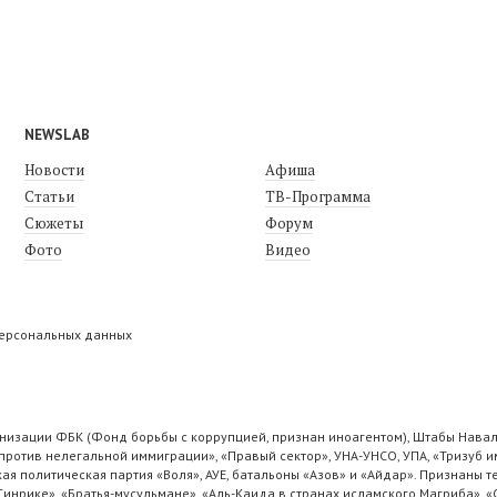
NEWSLAB
Новости
Афиша
Статьи
ТВ-Программа
Сюжеты
Форум
Фото
Видео
персональных данных
низации ФБК (Фонд борьбы с коррупцией, признан иноагентом), Штабы Навал
ротив нелегальной иммиграции», «Правый сектор», УНА-УНСО, УПА, «Тризуб и
ая политическая партия «Воля», АУЕ, батальоны «Азов» и «Айдар». Признаны
 Синрике», «Братья-мусульмане», «Аль-Каида в странах исламского Магриба», 