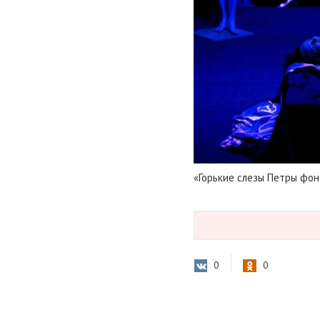
«Горькие слезы Петры фон
0
0