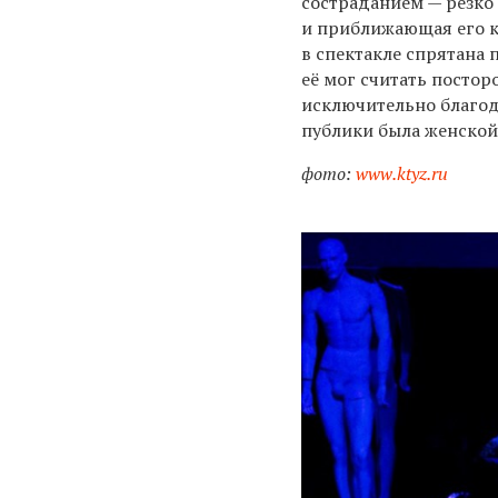
состраданием — резк
и приближающая его к 
в спектакле спрятана
её мог считать посто
исключительно благода
публики была женской 
фото:
www.ktyz.ru